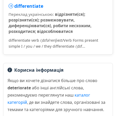
differentiate
Переклад українською:
відрізняти(ся);
розрізняти(ся); розмежовувати,
диференціювати(ся), робити несхожим,
розходитися; відособлюватися
differentiate verb /ˌdɪfəˈrenʃieɪt/Verb Forms present
simple I / you / we / they differentiate /ˌdɪf...
Корисна інформація
Якщо ви хочете дізнатися більше про слово
deteriorate
або інші англійські слова,
рекомендуємо переглянути наш
каталог
категорій
, де ви знайдете слова, організовані за
темами та категоріями для зручного навчання.