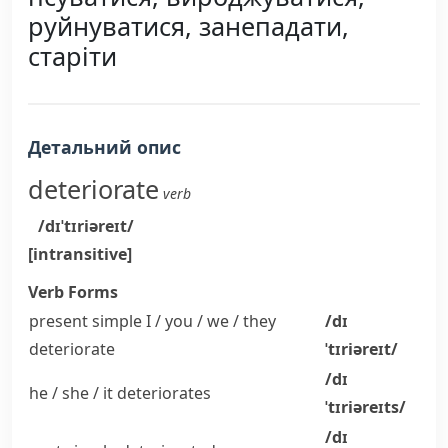
руйнуватися, занепадати,
старіти
Детальний опис
deteriorate
verb
/dɪˈtɪriəreɪt/
[intransitive]
Verb Forms
present simple I / you / we / they
/dɪ
deteriorate
ˈtɪriəreɪt/
/dɪ
he / she / it
deteriorates
ˈtɪriəreɪts/
/dɪ