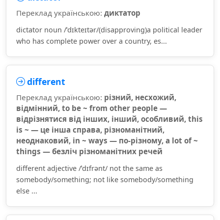
Переклад українською:
диктатор
dictator noun /ˈdɪkteɪtər/(disapproving)a political leader
who has complete power over a country, es...
different
Переклад українською:
різний, несхожий,
відмінний, to be ~ from other people —
відрізнятися від інших, інший, особливий, this
is ~ — це інша справа, різноманітний,
неоднаковий, in ~ ways — по-різному, a lot of ~
things — безліч різноманітних речей
different adjective /ˈdɪfrənt/ not the same as
somebody/something; not like somebody/something
else ...