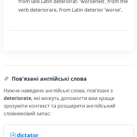
from late Latin
deteriorat-
‘worsened’, from the
verb
deteriorare
, from Latin
deterior
‘worse’.
Пов'язані англійські слова
Нижче наведено англійські слова, пов'язані з
deteriorate
, які можуть допомогти вам краще
зрозуміти контекст та розширити англійський
словниковий запас:
dictator