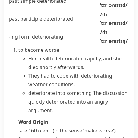
past simple
deteriorated
ˈtɪriəreɪtɪd/
/dɪ
past participle
deteriorated
ˈtɪriəreɪtɪd/
/dɪ
-ing form
deteriorating
ˈtɪriəreɪtɪŋ/
to become worse
Her health deteriorated rapidly, and she
died shortly afterwards.
They had to cope with deteriorating
weather conditions.
deteriorate into something
The discussion
quickly deteriorated into an angry
argument.
Word Origin
late 16th cent. (in the sense ‘make worse’):