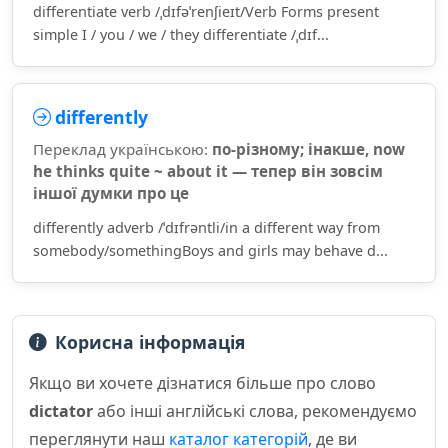
differentiate verb /ˌdɪfəˈrenʃieɪt/Verb Forms present
simple I / you / we / they differentiate /ˌdɪf...
differently
Переклад українською:
по-різному; інакше, now
he thinks quite ~ about it — тепер він зовсім
іншої думки про це
differently adverb /ˈdɪfrəntli/in a different way from
somebody/somethingBoys and girls may behave d...
Корисна інформація
Якщо ви хочете дізнатися більше про слово
dictator
або інші англійські слова, рекомендуємо
переглянути наш
каталог категорій
, де ви