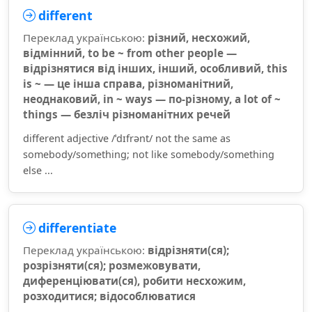
different
Переклад українською:
різний, несхожий,
відмінний, to be ~ from other people —
відрізнятися від інших, інший, особливий, this
is ~ — це інша справа, різноманітний,
неоднаковий, in ~ ways — по-різному, a lot of ~
things — безліч різноманітних речей
different adjective /ˈdɪfrənt/ not the same as
somebody/something; not like somebody/something
else ...
differentiate
Переклад українською:
відрізняти(ся);
розрізняти(ся); розмежовувати,
диференціювати(ся), робити несхожим,
розходитися; відособлюватися