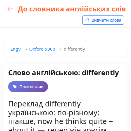
До словника англійських слів
Вивчати слова
EngV
Oxford 5000
differently
Слово англійською: differently
Прислівник
Переклад differently
українською: по-різному;
інакше, now he thinks quite ~
about it — тепер він зовсім