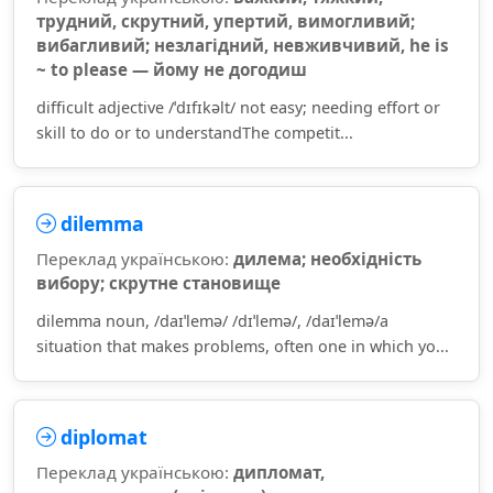
трудний, скрутний, упертий, вимогливий;
вибагливий; незлагідний, невживчивий, he is
~ to please — йому не догодиш
difficult adjective /ˈdɪfɪkəlt/ not easy; needing effort or
skill to do or to understandThe competit...
dilemma
Переклад українською:
дилема; необхідність
вибору; скрутне становище
dilemma noun, /daɪˈlemə/ /dɪˈlemə/, /daɪˈlemə/a
situation that makes problems, often one in which yo...
diplomat
Переклад українською:
дипломат,