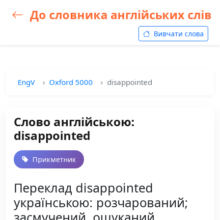
До словника англійських слів
Вивчати слова
EngV
Oxford 5000
disappointed
Слово англійською:
disappointed
Прикметник
Переклад disappointed
українською: розчарований;
засмучений, ошуканий,