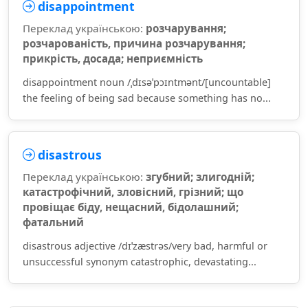
disappointment
Переклад українською:
розчарування;
розчарованість, причина розчарування;
прикрість, досада; неприємність
disappointment noun /ˌdɪsəˈpɔɪntmənt/[uncountable]
the feeling of being sad because something has no...
disastrous
Переклад українською:
згубний; злигодній;
катастрофічний, зловісний, грізний; що
провіщає біду, нещасний, бідолашний;
фатальний
disastrous adjective /dɪˈzæstrəs/very bad, harmful or
unsuccessful synonym catastrophic, devastating...