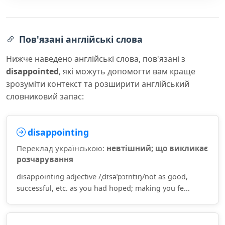
Пов'язані англійські слова
Нижче наведено англійські слова, пов'язані з
disappointed
, які можуть допомогти вам краще
зрозуміти контекст та розширити англійський
словниковий запас:
disappointing
Переклад українською:
невтішний; що викликає
розчарування
disappointing adjective /ˌdɪsəˈpɔɪntɪŋ/not as good,
successful, etc. as you had hoped; making you fe...