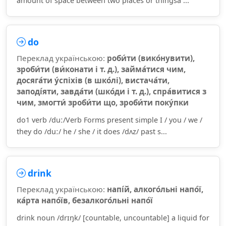
amount of space between two places or thingsa ...
do
Переклад українською:
роби́ти (вико́нувити),
зроби́ти (ви́конати і т. д.), займа́тися чим,
досяга́ти у́спіхів (в шко́лі), вистача́ти,
заподі́яти, завда́ти (шко́ди і т. д.), спра́витися з
чим, змогти́ зроби́ти що, зроби́ти поку́пки
do1 verb /duː/Verb Forms present simple I / you / we /
they do /duː/ he / she / it does /dʌz/ past s...
drink
Переклад українською:
напі́й, алкого́льні напо́ї,
ка́рта напо́їв, безалкого́льні напо́ї
drink noun /drɪŋk/ [countable, uncountable] a liquid for