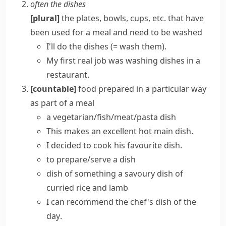
often
the dishes
[plural]
the plates, bowls, cups, etc. that have
been used for a meal and need to be washed
I'll
do the dishes
(= wash them)
.
My first real job was
washing dishes
in a
restaurant.
[countable]
food prepared in a particular way
as part of a meal
a vegetarian/fish/meat/pasta dish
This makes an excellent hot
main dish
.
I decided to cook his favourite dish.
to prepare/serve a dish
dish of something
a savoury dish of
curried rice and lamb
I can recommend the chef's
dish of the
day
.