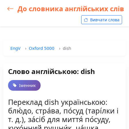
До словника англійських слів
Вивчати слова
EngV
Oxford 5000
dish
Слово англійською: dish
Іменник
Переклад dish українською:
блю́до, стра́ва, по́суд (тарі́лки і
т. д.), за́сіб для миття́ по́суду,
кухо́нний рушни́к, ча́шка