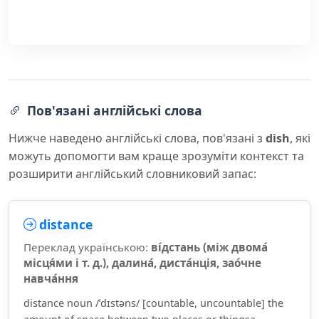
Пов'язані англійські слова
Нижче наведено англійські слова, пов'язані з
dish
, які
можуть допомогти вам краще зрозуміти контекст та
розширити англійський словниковий запас:
distance
Переклад українською:
ві́дстань (між двома́
місця́ми і т. д.), далина́, диста́нція, зао́чне
навча́ння
distance noun /ˈdɪstəns/ [countable, uncountable] the