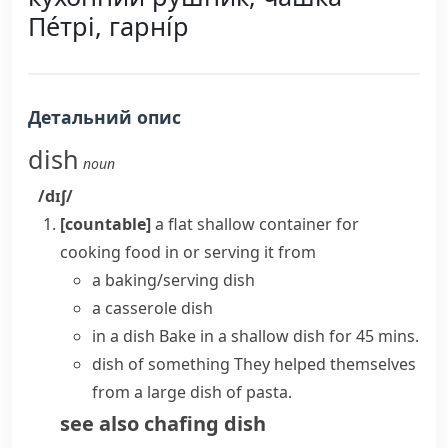
Пе́трі, гарні́р
Детальний опис
dish
noun
/dɪʃ/
[countable]
a flat shallow container for
cooking food in or serving it from
a baking/serving dish
a casserole dish
in a dish
Bake in a shallow dish for 45 mins.
dish of something
They helped themselves
from a large dish of pasta.
see also
chafing dish