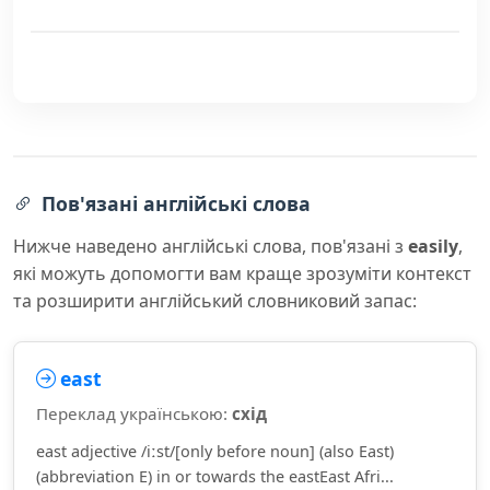
Пов'язані англійські слова
Нижче наведено англійські слова, пов'язані з
easily
,
які можуть допомогти вам краще зрозуміти контекст
та розширити англійський словниковий запас:
east
Переклад українською:
схід
east adjective /iːst/[only before noun] (also East)
(abbreviation E) in or towards the eastEast Afri...