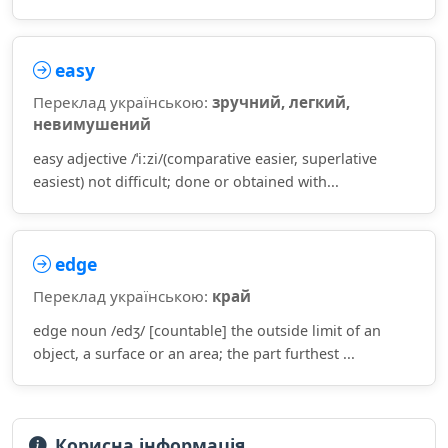
easy
Переклад українською:
зручний, легкий,
невимушений
easy adjective /ˈiːzi/(comparative easier, superlative
easiest) not difficult; done or obtained with...
edge
Переклад українською:
край
edge noun /edʒ/ [countable] the outside limit of an
object, a surface or an area; the part furthest ...
Корисна інформація