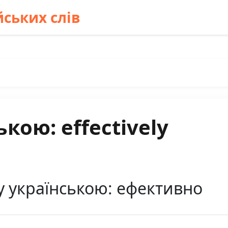
ських слів
кою: effectively
ly українською: ефективно