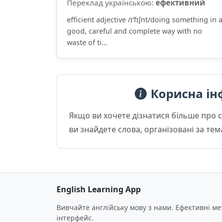
Переклад українською:
ефективний
efficient adjective /ɪˈfɪʃnt/doing something in 
good, careful and complete way with no
waste of ti...
Корисна ін
Якщо ви хочете дізнатися більше про 
ви знайдете слова, організовані за те
English Learning App
Вивчайте англійську мову з нами. Ефективні м
інтерфейс.