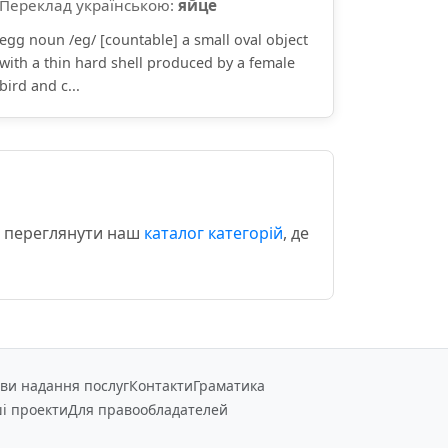
Переклад українською:
яйце
egg noun /eɡ/ [countable] a small oval object
with a thin hard shell produced by a female
bird and c...
о переглянути наш
каталог категорій
, де
ви надання послуг
Контакти
Граматика
і проекти
Для правообладателей