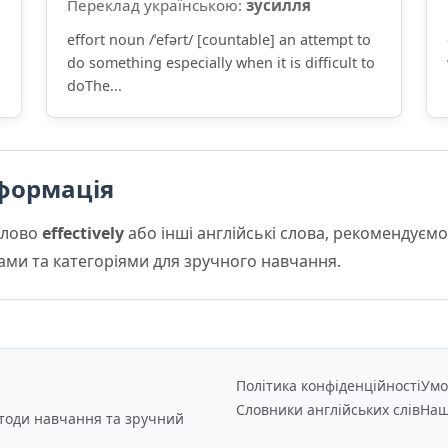
Переклад українською:
зусилля
a
effort noun /ˈefərt/ [countable] an attempt to
do something especially when it is difficult to
doThe...
формація
слово
effectively
або інші англійські слова, рекомендуєм
мами та категоріями для зручного навчання.
Політика конфіденційності
Умо
Словники англійських слів
Наш
етоди навчання та зручний