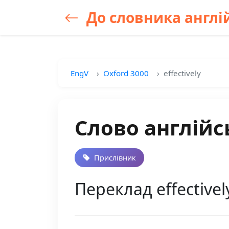
До словника англій
EngV
Oxford 3000
effectively
Слово англійсь
Прислівник
Переклад effective