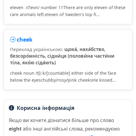
eleven /ɪˈlevn/ number 11There are only eleven of these
rare animals left.eleven of Sweden’s top fi...
cheek
Переклад українською:
щока́, наха́бство,
безсоро́мність, сідни́ця (полови́на части́ни
ті́ла, яко́ю сіда́ють)
cheek noun /tʃiːk/[countable] either side of the face
below the eyeschubby/rosy/pink cheeksHe kissed...
Корисна інформація
Якщо ви хочете дізнатися більше про слово
eight
або інші англійські слова, рекомендуємо