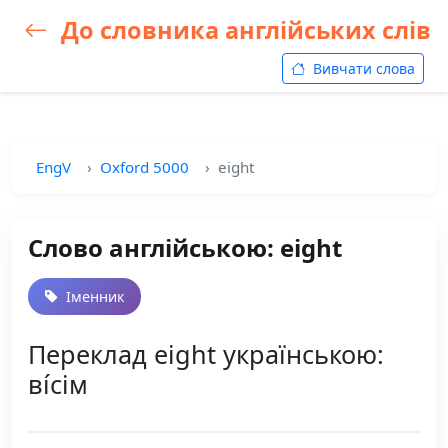
До словника англійських слів
Вивчати слова
EngV
Oxford 5000
eight
Слово англійською: eight
Іменник
Переклад eight українською:
ві́сім