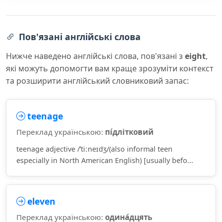
Пов'язані англійські слова
Нижче наведено англійські слова, пов'язані з
eight
,
які можуть допомогти вам краще зрозуміти контекст
та розширити англійський словниковий запас:
teenage
Переклад українською:
пі́длітковий
teenage adjective /ˈtiːneɪdʒ/(also informal teen
especially in North American English) [usually befo...
eleven
Переклад українською:
одина́дцять