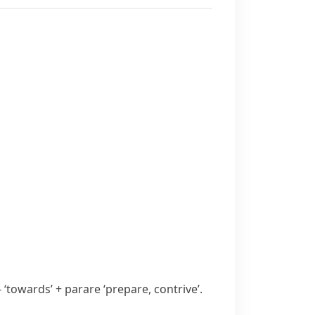
-
‘towards’ +
parare
‘prepare, contrive’.