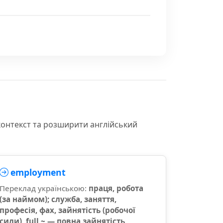
контекст та розширити англійський
employment
Переклад українською:
праця, робота
(за наймом); служба, заняття,
професія, фах, зайнятість (робочої
сили), full ~ — повна зайнятість,