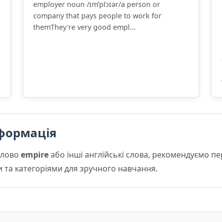
employer noun /ɪmˈplɔɪər/a person or
company that pays people to work for
themThey're very good empl...
формація
слово
empire
або інші англійські слова, рекомендуємо п
и та категоріями для зручного навчання.