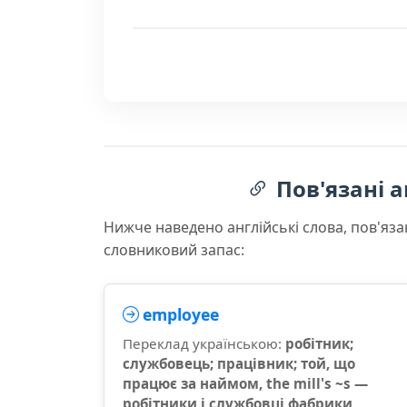
Пов'язані а
Нижче наведено англійські слова, пов'яза
словниковий запас:
employee
Переклад українською:
робітник;
службовець; працівник; той, що
працює за наймом, the mill's ~s —
робітники і службовці фабрики,