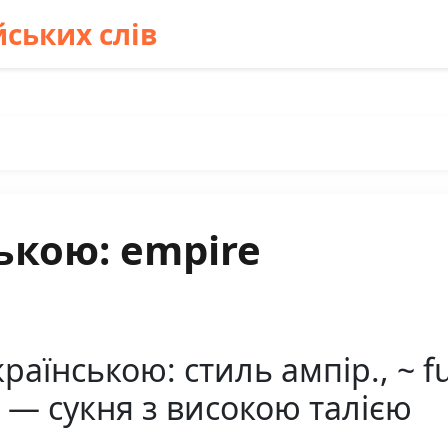
ських слів
ькою: empire
раїнською: стиль ампір., ~ fu
n — сукня з високою талією