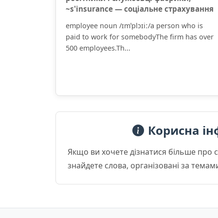
~s'insurance — соціальне страхування
employee noun /ɪmˈplɔɪiː/a person who is
paid to work for somebodyThe firm has over
500 employees.Th...
Корисна ін
Якщо ви хочете дізнатися більше про 
знайдете слова, організовані за темам