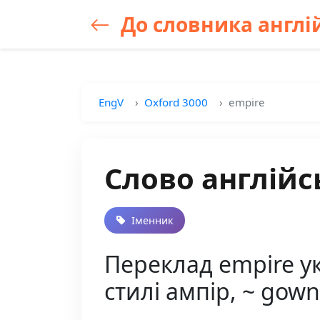
До словника англій
EngV
Oxford 3000
empire
Слово англійс
Іменник
Переклад empire ук
стилі ампір, ~ gow