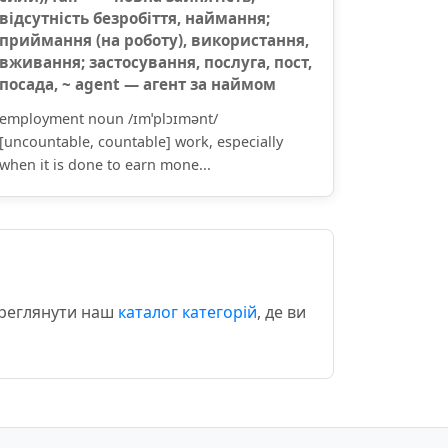
відсутність безробіття, наймання;
приймання (на роботу), використання,
вживання; застосування, послуга, пост,
посада, ~ agent — агент за наймом
employment noun /ɪmˈplɔɪmənt/
[uncountable, countable] work, especially
when it is done to earn mone...
ереглянути наш
каталог категорій
, де ви