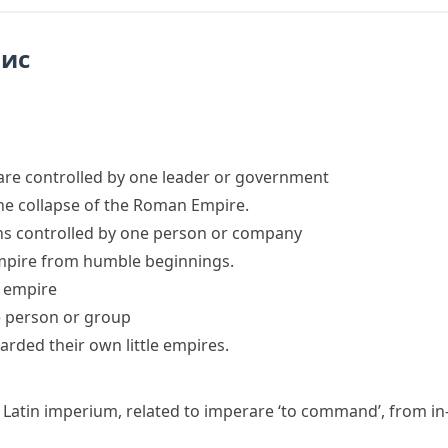
пис
 are controlled by one leader or government
the collapse of the Roman Empire.
ns controlled by one person or company
empire from humble beginnings.
l empire
ne person or group
arded their own little empires.
 Latin
imperium
, related to
imperare
‘to command’, from
in