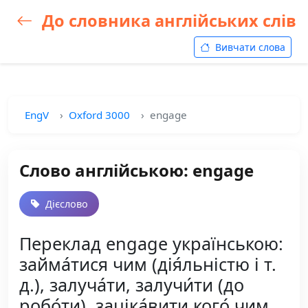
До словника англійських слів
Вивчати слова
EngV
Oxford 3000
engage
Слово англійською: engage
Дієслово
Переклад engage українською:
займа́тися чим (дія́льністю і т.
д.), залуча́ти, залучи́ти (до
робо́ти), заціка́вити кого́ чим