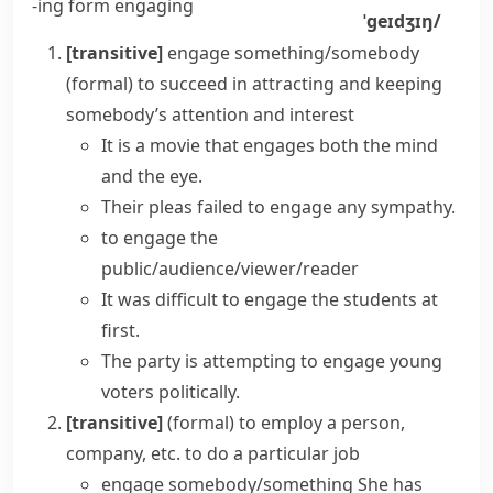
-ing form
engaging
ˈɡeɪdʒɪŋ/
[transitive]
engage something/somebody
(formal)
to succeed in attracting and keeping
somebody’s attention and interest
It is a movie that engages both the mind
and the eye.
Their pleas failed to engage any sympathy.
to engage the
public/audience/viewer/reader
It was difficult to engage the students at
first.
The party is attempting to engage young
voters politically.
[transitive]
(formal)
to employ a person,
company, etc. to do a particular job
engage somebody/something
She has