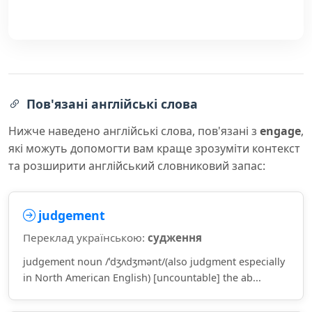
Пов'язані англійські слова
Нижче наведено англійські слова, пов'язані з
engage
,
які можуть допомогти вам краще зрозуміти контекст
та розширити англійський словниковий запас:
judgement
Переклад українською:
судження
judgement noun /ˈdʒʌdʒmənt/(also judgment especially
in North American English) [uncountable] the ab...