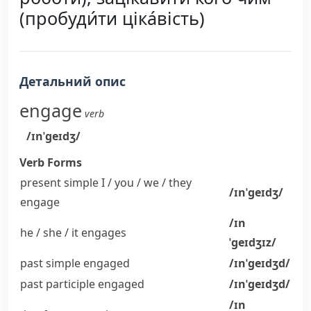
(пробуди́ти ціка́вість)
Детальний опис
engage
verb
/ɪnˈɡeɪdʒ/
Verb Forms
present simple I / you / we / they
/ɪnˈɡeɪdʒ/
engage
/ɪn
he / she / it
engages
ˈɡeɪdʒɪz/
past simple
engaged
/ɪnˈɡeɪdʒd/
past participle
engaged
/ɪnˈɡeɪdʒd/
/ɪn