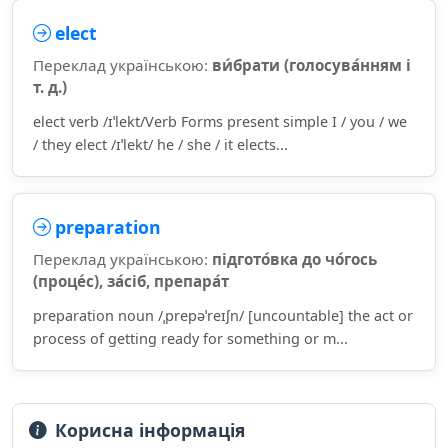
elect
Переклад українською:
ви́брати (голосува́нням і
т. д.)
elect verb /ɪˈlekt/Verb Forms present simple I / you / we
/ they elect /ɪˈlekt/ he / she / it elects...
preparation
Переклад українською:
підгото́вка до чо́гось
(проце́с), за́сіб, препара́т
preparation noun /ˌprepəˈreɪʃn/ [uncountable] the act or
process of getting ready for something or m...
Корисна інформація