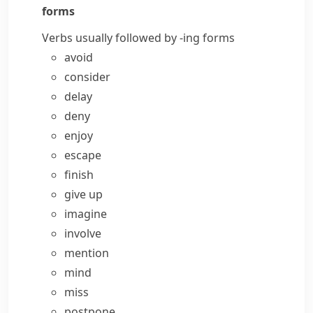
forms
Verbs usually followed by -ing forms
avoid
consider
delay
deny
enjoy
escape
finish
give up
imagine
involve
mention
mind
miss
postpone