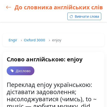
До словника англійських слів
Вивчати слова
EngV
Oxford 3000
enjoy
Слово англійською: enjoy
Дієслово
Переклад enjoy українською:
діставати задоволення;
насолоджуватися (чимсь), to ~
music — любити музику, did