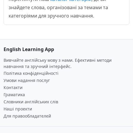
знайдете слова, організовані за темами та
категоріями для зручного навчання.
English Learning App
Вивчайте англійську мову з нами. Ефективні методи
навчання та зручний інтерфейс.
Політика конфіденційності
Умови надання послуг
Контакти
Граматика
Словники англійських слів
Наші проекти
Для правообладателей