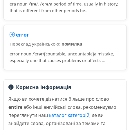
era noun /ˈɪrə/, /ˈerə/a period of time, usually in history,
that is different from other periods be...
error
Переклад українською:
помилка
error noun /ˈerər/[countable, uncountable]a mistake,
especially one that causes problems or affects ...
Корисна інформація
Якщо ви хочете дізнатися більше про слово
entire
або інші англійські слова, рекомендуємо
переглянути наш
каталог категорій
, де ви
знайдете слова, організовані за темами та