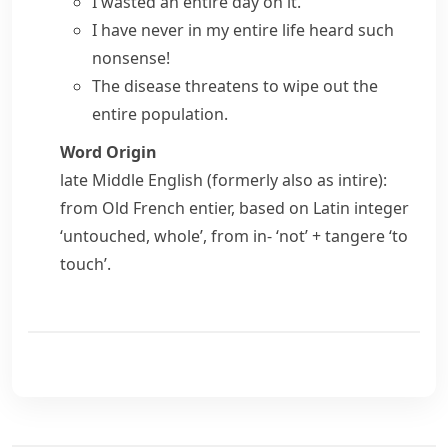
I wasted an entire day on it.
I have never in my
entire life
heard such
nonsense!
The disease threatens to wipe out the
entire population
.
Word Origin
late Middle English (formerly also as
intire
):
from Old French
entier
, based on Latin
integer
‘untouched, whole’, from
in-
‘not’ +
tangere
‘to
touch’.