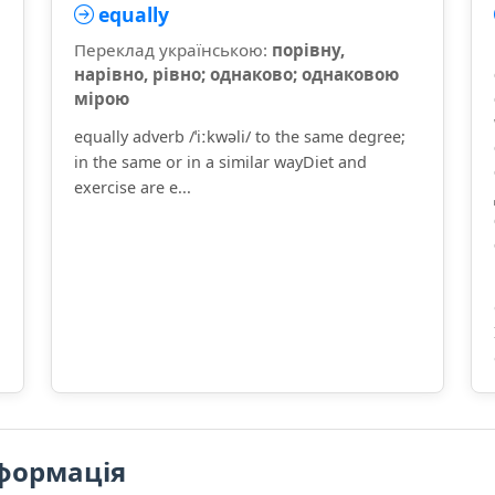
equally
Переклад українською:
порівну,
нарівно, рівно; однаково; однаковою
мірою
equally adverb /ˈiːkwəli/ to the same degree;
in the same or in a similar wayDiet and
exercise are e...
формація