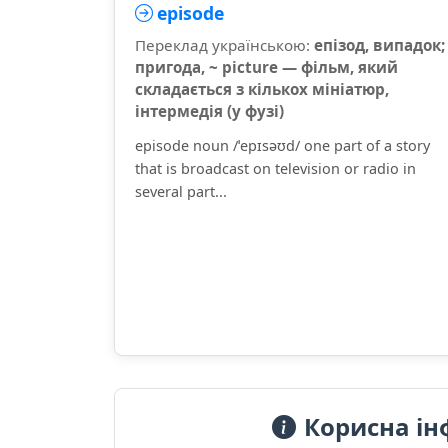
episode
Переклад українською:
епізод, випадок;
пригода, ~ picture — фільм, який
складається з кількох мініатюр,
інтермедія (у фузі)
episode noun /ˈepɪsəʊd/ one part of a story
that is broadcast on television or radio in
several part...
Корисна ін