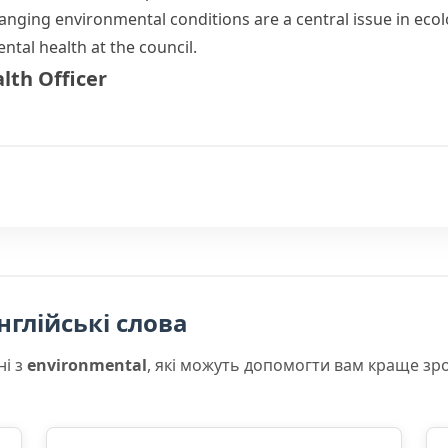
hanging
environmental conditions
are a central issue in ecol
ntal health
at the council.
lth Officer
нглійські слова
ні з
environmental
, які можуть допомогти вам краще зр