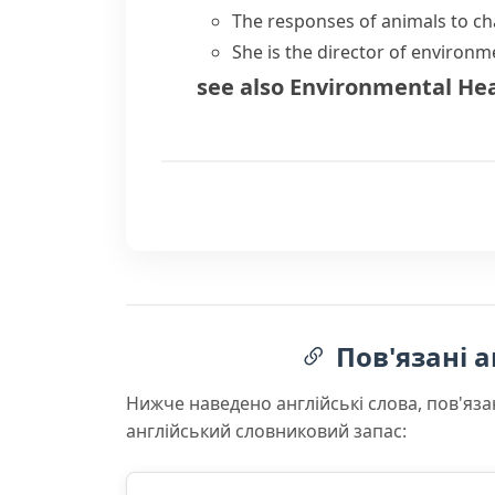
The responses of animals to c
She is the director of
environme
see also
Environmental Hea
Пов'язані а
Нижче наведено англійські слова, пов'яза
англійський словниковий запас: