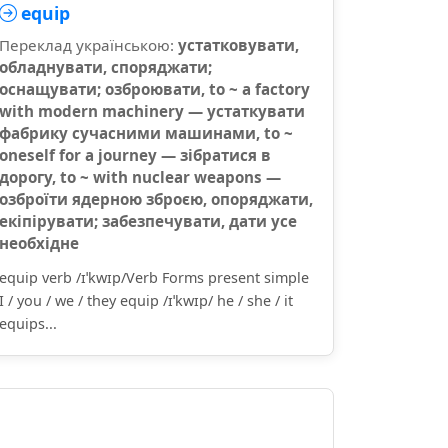
equip
Переклад українською:
устатковувати,
обладнувати, споряджати;
оснащувати; озброювати, to ~ a factory
with modern machinery — устаткувати
фабрику сучасними машинами, to ~
oneself for a journey — зібратися в
дорогу, to ~ with nuclear weapons —
озброїти ядерною зброєю, опоряджати,
екіпірувати; забезпечувати, дати усе
необхідне
equip verb /ɪˈkwɪp/Verb Forms present simple
I / you / we / they equip /ɪˈkwɪp/ he / she / it
equips...