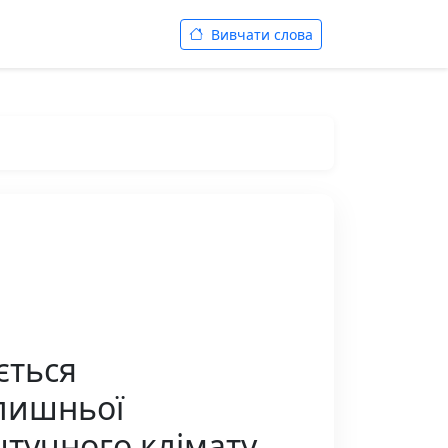
Вивчати слова
ється
лишньої
штучного клімату