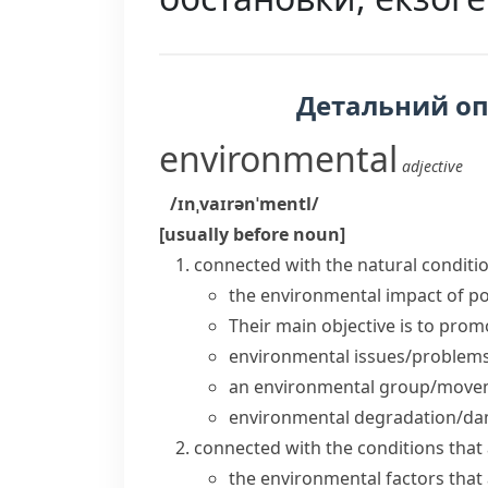
Детальний о
environmental
adjective
/ɪnˌvaɪrənˈmentl/
[usually before noun]
connected with the natural conditio
the
environmental impact
of po
Their main objective is to pro
environmental issues/problem
an
environmental group/move
environmental degradation/d
connected with the conditions tha
the
environmental factors
that 