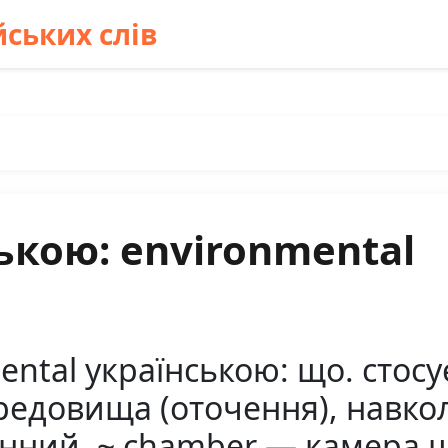
ських слів
ькою: environmental
ntal українською: що. стосу
редовища (оточення), навко
енний, ~ chamber — камера 