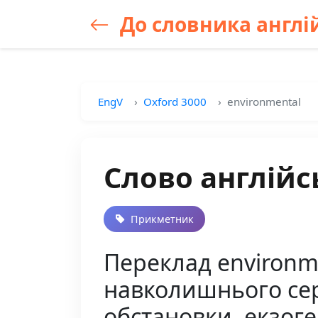
До словника англій
EngV
Oxford 3000
environmental
Слово англійс
Прикметник
Переклад environme
навколишнього се
обстановки, екзог