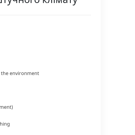
h the environment
nment)
thing