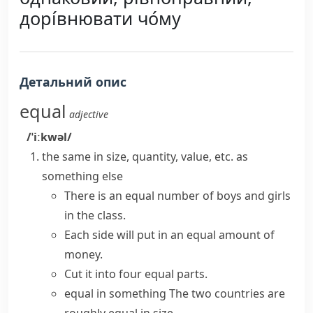
дорі́внювати чо́му
Детальний опис
equal
adjective
/ˈiːkwəl/
the same in size, quantity, value, etc. as
something else
There is an
equal number
of boys and girls
in the class.
Each side will put in an
equal amount
of
money.
Cut it into four
equal parts
.
equal in something
The two countries are