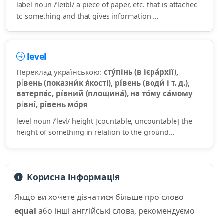
label noun /ˈleɪbl/ a piece of paper, etc. that is attached
to something and that gives information ...
level
Переклад українською:
сту́пінь (в ієра́рхії),
рі́вень (показни́к я́кості), рі́вень (води́ і т. д.),
ватерпа́с, рі́вний (площина́), на то́му са́мому
рівні́, рі́вень мо́ря
level noun /ˈlevl/ height [countable, uncountable] the
height of something in relation to the ground...
Корисна інформація
Якщо ви хочете дізнатися більше про слово
equal
або інші англійські слова, рекомендуємо