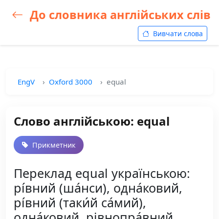
До словника англійських слів
Вивчати слова
EngV
Oxford 3000
equal
Слово англійською: equal
Прикметник
Переклад equal українською:
рі́вний (ша́нси), одна́ковий,
рі́вний (таки́й са́мий),
одна́ковий, рівнопра́вний,