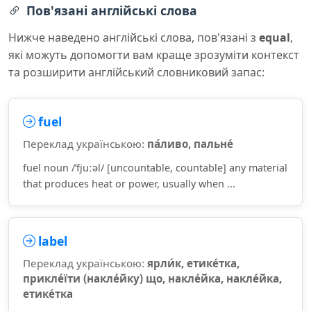
Пов'язані англійські слова
Нижче наведено англійські слова, пов'язані з
equal
,
які можуть допомогти вам краще зрозуміти контекст
та розширити англійський словниковий запас:
fuel
Переклад українською:
па́ливо, пальне́
fuel noun /ˈfjuːəl/ [uncountable, countable] any material
that produces heat or power, usually when ...
label
Переклад українською:
ярли́к, етике́тка,
прикле́їти (накле́йку) що, накле́йка, накле́йка,
етике́тка