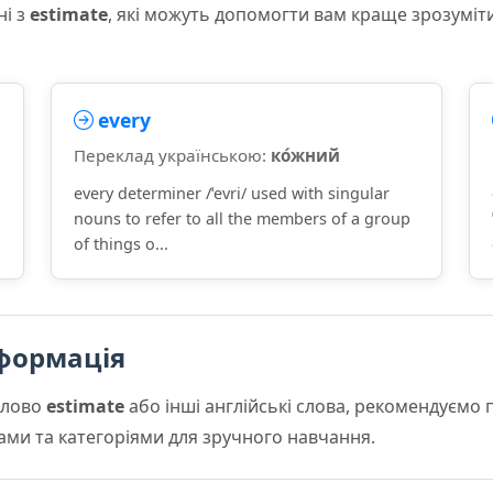
ні з
estimate
, які можуть допомогти вам краще зрозуміт
every
Переклад українською:
ко́жний
every determiner /ˈevri/ used with singular
nouns to refer to all the members of a group
of things o...
формація
слово
estimate
або інші англійські слова, рекомендуємо
мами та категоріями для зручного навчання.