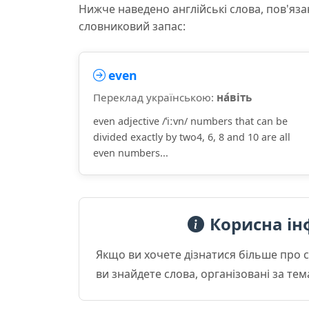
Нижче наведено англійські слова, пов'яза
словниковий запас:
even
Переклад українською:
на́віть
even adjective /ˈiːvn/ numbers that can be
divided exactly by two4, 6, 8 and 10 are all
even numbers...
Корисна ін
Якщо ви хочете дізнатися більше про 
ви знайдете слова, організовані за те