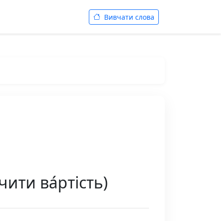
Вивчати слова
чити ва́ртість)