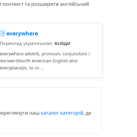
и контекст та розширити англійський
everywhere
Переклад українською:
всю́ди
everywhere adverb, pronoun, conjunction /
ˈevriwer/(North American English also
everyplace)in, to or ...
 переглянути наш
каталог категорій
, де