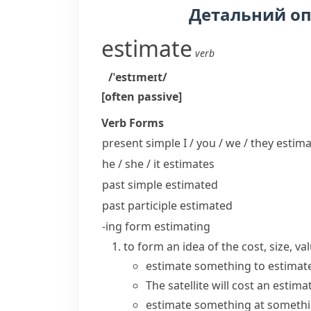
Детальний о
estimate
verb
/ˈestɪmeɪt/
[often passive]
Verb Forms
present simple I / you / we / they
estima
he / she / it
estimates
past simple
estimated
past participle
estimated
-ing form
estimating
to form an idea of the cost, size, va
estimate something
to
estimat
The satellite will cost an estima
estimate something at someth