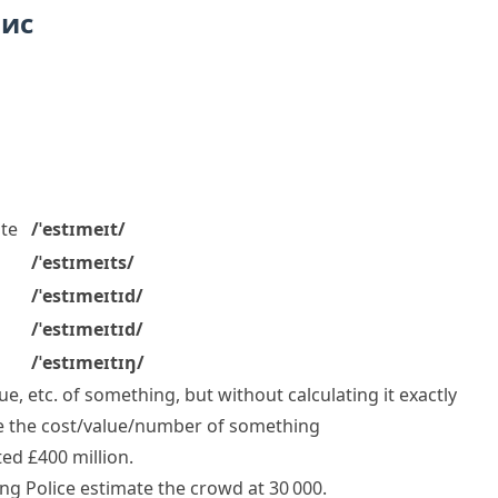
пис
te
/ˈestɪmeɪt/
/ˈestɪmeɪts/
/ˈestɪmeɪtɪd/
/ˈestɪmeɪtɪd/
/ˈestɪmeɪtɪŋ/
lue, etc. of something, but without calculating it exactly
e the cost/value/number
of something
ted £400 million.
ing
Police estimate the crowd at 30 000.