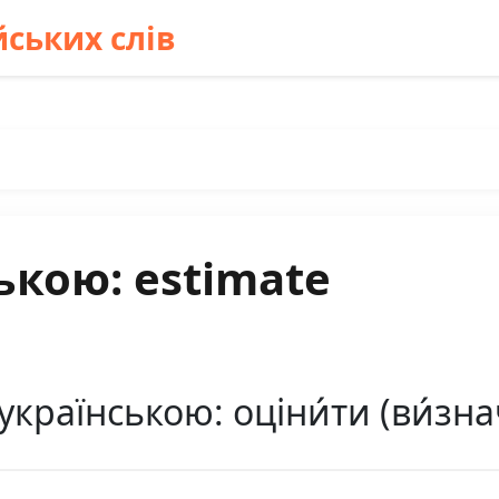
ських слів
ькою: estimate
країнською: оціни́ти (ви́зна