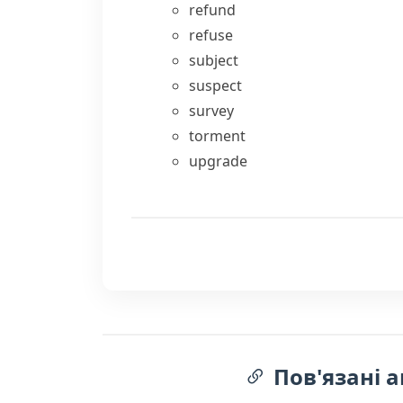
refund
refuse
subject
suspect
survey
torment
upgrade
Пов'язані а