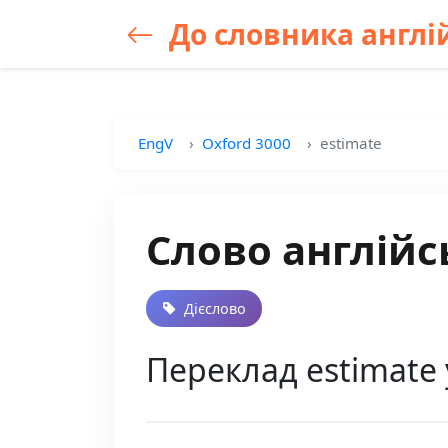
До словника англій
EngV
Oxford 3000
estimate
Слово англійс
Дієслово
Переклад estimate у