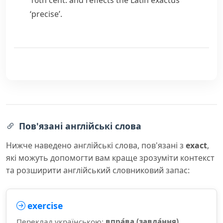
16th cent. and reflects the Latin
exactus
‘precise’.
Пов'язані англійські слова
Нижче наведено англійські слова, пов'язані з
exact
,
які можуть допомогти вам краще зрозуміти контекст
та розширити англійський словниковий запас:
exercise
Переклад українською:
впра́ва (завда́ння),