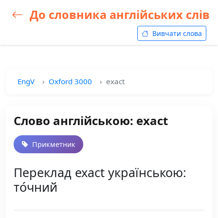
До словника англійських слів
Вивчати слова
EngV
Oxford 3000
exact
Слово англійською: exact
Прикметник
Переклад exact українською:
то́чний