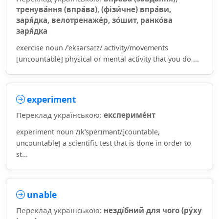
тренува́ння (впра́ва), (фізи́чне) впра́ви,
заря́дка, велотренаже́р, зо́шит, ранко́ва
заря́дка
exercise noun /ˈeksərsaɪz/ activity/movements
[uncountable] physical or mental activity that you do ...
experiment
Переклад українською:
експериме́нт
experiment noun /ɪkˈsperɪmənt/[countable,
uncountable] a scientific test that is done in order to
st...
unable
Переклад українською:
незді́бний для чого (ру́ху