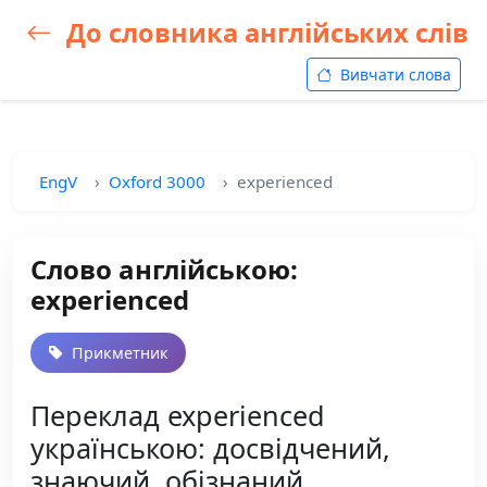
До словника англійських слів
Вивчати слова
EngV
Oxford 3000
experienced
Слово англійською:
experienced
Прикметник
Переклад experienced
українською: досвідчений,
знаючий, обізнаний,