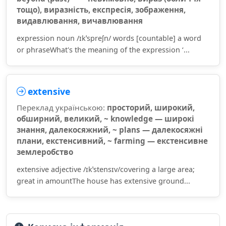
тощо), виразність, експресія, зображення,
видавлювання, вичавлювання
expression noun /ɪkˈspreʃn/ words [countable] a word
or phraseWhat's the meaning of the expression ‘...
extensive
Переклад українською:
просторий, широкий,
обширний, великий, ~ knowledge — широкі
знання, далекосяжний, ~ plans — далекосяжні
плани, екстенсивний, ~ farming — екстенсивне
землеробство
extensive adjective /ɪkˈstensɪv/covering a large area;
great in amountThe house has extensive ground...