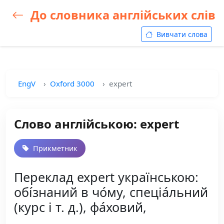
До словника англійських слів
Вивчати слова
EngV
Oxford 3000
expert
Слово англійською: expert
Прикметник
Переклад expert українською:
обі́знаний в чо́му, спеціа́льний
(курс і т. д.), фа́ховий,