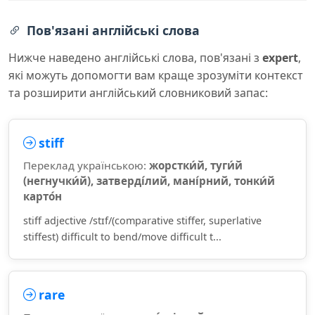
Пов'язані англійські слова
Нижче наведено англійські слова, пов'язані з
expert
,
які можуть допомогти вам краще зрозуміти контекст
та розширити англійський словниковий запас:
stiff
Переклад українською:
жорстки́й, туги́й
(негнучки́й), затверді́лий, мані́рний, тонки́й
карто́н
stiff adjective /stɪf/(comparative stiffer, superlative
stiffest) difficult to bend/move difficult t...
rare