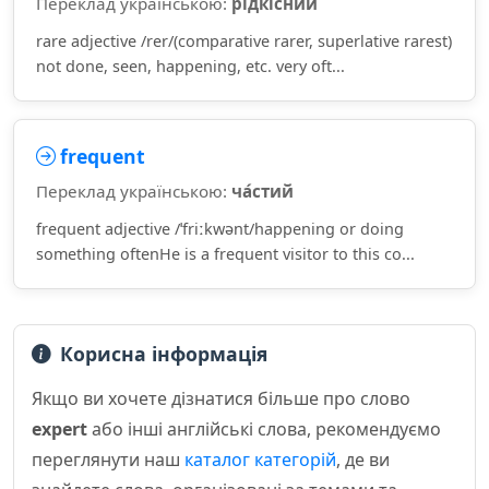
Переклад українською:
рі́дкісний
rare adjective /rer/(comparative rarer, superlative rarest)
not done, seen, happening, etc. very oft...
frequent
Переклад українською:
ча́стий
frequent adjective /ˈfriːkwənt/happening or doing
something oftenHe is a frequent visitor to this co...
Корисна інформація
Якщо ви хочете дізнатися більше про слово
expert
або інші англійські слова, рекомендуємо
переглянути наш
каталог категорій
, де ви