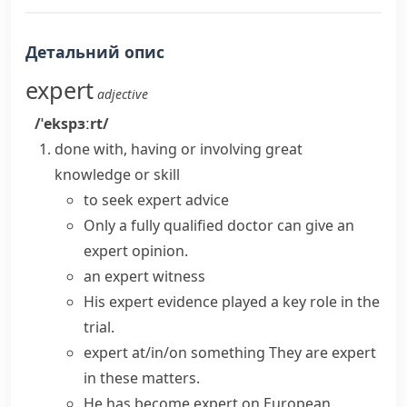
Детальний опис
expert
adjective
/ˈekspɜːrt/
done with, having or involving great
knowledge or skill
to seek
expert advice
Only a fully qualified doctor can give an
expert opinion
.
an
expert witness
His
expert evidence
played a key role in the
trial.
expert at/in/on something
They are expert
in these matters.
He has become expert on European