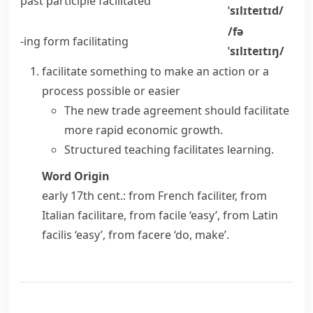
past participle
facilitated
ˈsɪlɪteɪtɪd/
/fə
-ing form
facilitating
ˈsɪlɪteɪtɪŋ/
facilitate something
to make an action or a
process possible or easier
The new trade agreement should facilitate
more rapid economic growth.
Structured teaching facilitates learning.
Word Origin
early 17th cent.: from French
faciliter
, from
Italian
facilitare
, from
facile
‘easy’, from Latin
facilis
‘easy’, from
facere
‘do, make’.