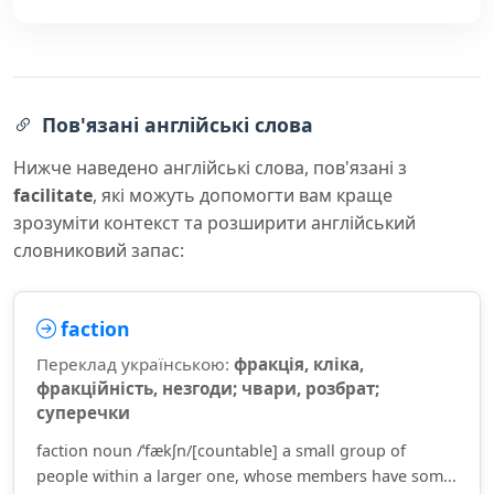
Пов'язані англійські слова
Нижче наведено англійські слова, пов'язані з
facilitate
, які можуть допомогти вам краще
зрозуміти контекст та розширити англійський
словниковий запас:
faction
Переклад українською:
фракція, кліка,
фракційність, незгоди; чвари, розбрат;
суперечки
faction noun /ˈfækʃn/[countable] a small group of
people within a larger one, whose members have som...