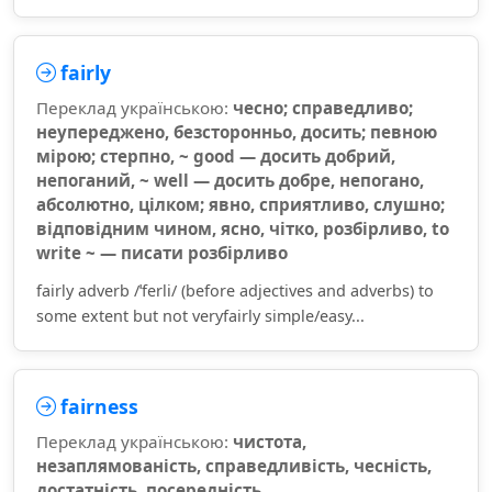
fairly
Переклад українською:
чесно; справедливо;
неупереджено, безсторонньо, досить; певною
мірою; стерпно, ~ good — досить добрий,
непоганий, ~ well — досить добре, непогано,
абсолютно, цілком; явно, сприятливо, слушно;
відповідним чином, ясно, чітко, розбірливо, to
write ~ — писати розбірливо
fairly adverb /ˈferli/ (before adjectives and adverbs) to
some extent but not veryfairly simple/easy...
fairness
Переклад українською:
чистота,
незаплямованість, справедливість, чесність,
достатність, посередність