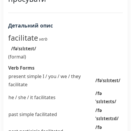
Детальний опис
facilitate
verb
/fəˈsɪlɪteɪt/
(formal)
Verb Forms
present simple I / you / we / they
/fəˈsɪlɪteɪt/
facilitate
/fə
he / she / it
facilitates
ˈsɪlɪteɪts/
/fə
past simple
facilitated
ˈsɪlɪteɪtɪd/
/fə