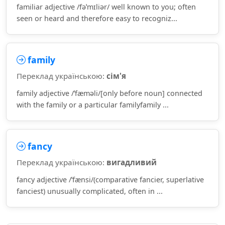
familiar adjective /fəˈmɪliər/ well known to you; often
seen or heard and therefore easy to recogniz...
family
Переклад українською:
сім'я
family adjective /ˈfæməli/[only before noun] connected
with the family or a particular familyfamily ...
fancy
Переклад українською:
вигадливий
fancy adjective /ˈfænsi/(comparative fancier, superlative
fanciest) unusually complicated, often in ...