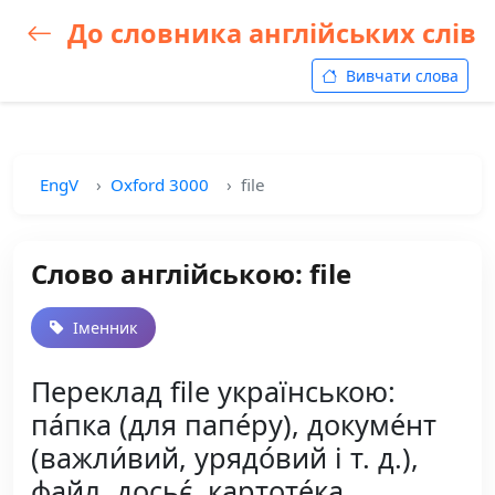
До словника англійських слів
Вивчати слова
EngV
Oxford 3000
file
Слово англійською: file
Іменник
Переклад file українською:
па́пка (для папе́ру), докуме́нт
(важли́вий, урядо́вий і т. д.),
файл, досьє́, картоте́ка