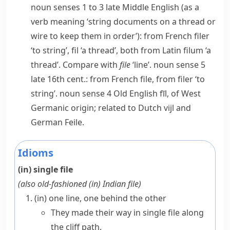
noun
senses 1 to 3 late Middle English (as a
verb meaning ‘string documents on a thread or
wire to keep them in order’): from French
filer
‘to string’,
fil
‘a thread’, both from Latin
filum
‘a
thread’. Compare with
file
‘line’.
noun
sense 5
late 16th cent.: from French
file
, from
filer
‘to
string’.
noun
sense 4 Old English
fīl
, of West
Germanic origin; related to Dutch
vijl
and
German
Feile
.
Idioms
(in) single file
(also
old-fashioned
(in) Indian file
)
(in) one line, one behind the other
They made their way in single file along
the cliff path.