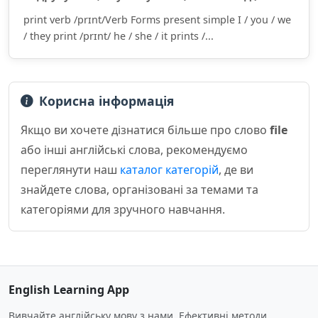
print verb /prɪnt/Verb Forms present simple I / you / we
/ they print /prɪnt/ he / she / it prints /...
Корисна інформація
Якщо ви хочете дізнатися більше про слово
file
або інші англійські слова, рекомендуємо
переглянути наш
каталог категорій
, де ви
знайдете слова, організовані за темами та
категоріями для зручного навчання.
English Learning App
Вивчайте англійську мову з нами. Ефективні методи