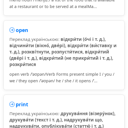
at a restaurant or to be served at a mealMa...
open
Переклад українською:
відкри́ти (о́чі і т. д.),
відчини́ти (вікно́, две́рі), відкри́ти (ви́ставку и
т. д.), розкві́тнути, розпусти́тися, відкри́тий
(две́рі і т. д.), відкри́тий (не прикри́тий і т. д.),
розкри́тися
open verb /ˈəʊpən/Verb Forms present simple I / you /
we / they open /ˈəʊpən/ he / she / it opens /ˈ...
print
Переклад українською:
друкува́ння (візеру́нок),
друкува́ти (текст і т. д.), надрукува́ти що,
надрукува́ти, опублікува́ти (статтю́ і т. д.)