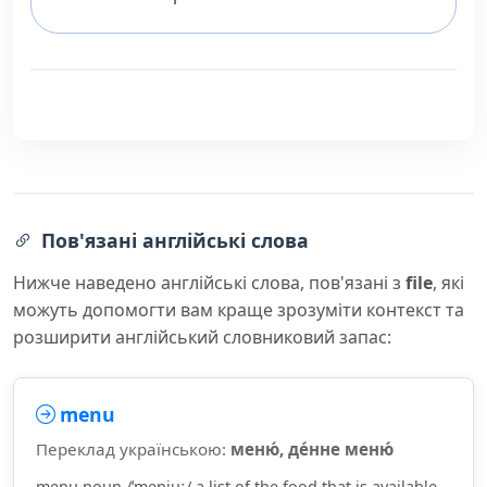
Пов'язані англійські слова
Нижче наведено англійські слова, пов'язані з
file
, які
можуть допомогти вам краще зрозуміти контекст та
розширити англійський словниковий запас:
menu
Переклад українською:
меню́, де́нне меню́
menu noun /ˈmenjuː/ a list of the food that is available