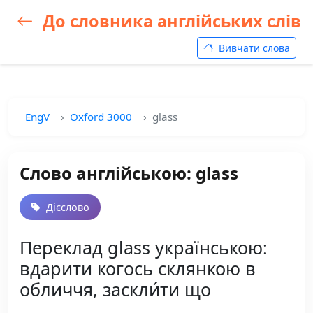
До словника англійських слів
Вивчати слова
EngV
Oxford 3000
glass
Слово англійською: glass
Дієслово
Переклад glass українською:
вдарити когось склянкою в
обличчя, заскли́ти що