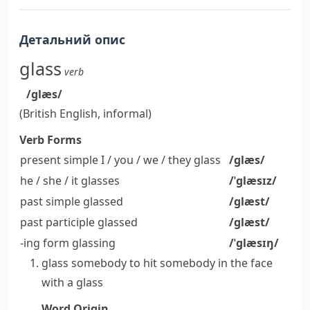
Детальний опис
glass
verb
/ɡlæs/
(British English, informal)
Verb Forms
present simple I / you / we / they
glass
/ɡlæs/
he / she / it
glasses
/ˈɡlæsɪz/
past simple
glassed
/ɡlæst/
past participle
glassed
/ɡlæst/
-ing form
glassing
/ˈɡlæsɪŋ/
glass somebody
to hit somebody in the face
with a glass
Word Origin