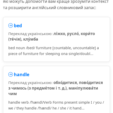
які можуть допомогти вам краще зрозуміти контекст
та розширити англійський словниковий запас:
bed
Переклад українською:
лі́жко, русло́, кори́то
(те́чія), клу́мба
bed noun /bed/ furniture [countable, uncountable] a
piece of furniture for sleeping ona single/doubl...
handle
Переклад українською:
обхо́дитися, пово́дитися
з чимось (з предме́том і т. д.), маніпулюва́ти
чим
handle verb /ˈhændl/Verb Forms present simple I / you /
we / they handle /ˈhændl/ he / she / it hand...