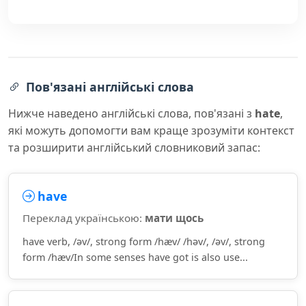
Пов'язані англійські слова
Нижче наведено англійські слова, пов'язані з
hate
,
які можуть допомогти вам краще зрозуміти контекст
та розширити англійський словниковий запас:
have
Переклад українською:
мати щось
have verb, /əv/, strong form /hæv/ /həv/, /əv/, strong
form /hæv/In some senses have got is also use...