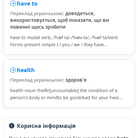
have to
Переклад українською:
доведеться,
використовується, щоб показати, що ви
повинні щось зробити
have to modal verb, /ˈhæf tə/ /ˈhæv tə/, /ˈhæf tə/Verb
Forms present simple I / you / we / they have...
health
Переклад українською:
здоров'я
health noun /helθ/[uncountable] the condition of a
person’s body or mindto be good/bad for your heal...
Корисна інформація