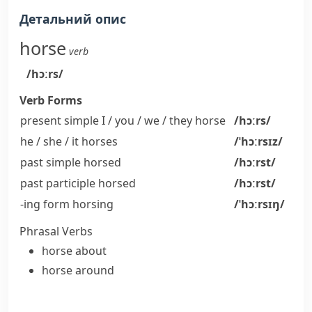
Детальний опис
horse
verb
/hɔːrs/
Verb Forms
present simple I / you / we / they
horse
/hɔːrs/
he / she / it
horses
/ˈhɔːrsɪz/
past simple
horsed
/hɔːrst/
past participle
horsed
/hɔːrst/
-ing form
horsing
/ˈhɔːrsɪŋ/
Phrasal Verbs
horse about
horse around