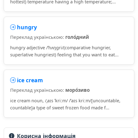
hottest) temperature having a high temperature;...
hungry
Переклад українською:
голо́дний
hungry adjective /ˈhʌŋɡri/(comparative hungrier,
superlative hungriest) feeling that you want to eat...
ice cream
Переклад українською:
моро́зиво
ice cream noun, /ˌaɪs ˈkriːm/ /ˈaɪs kriːm/[uncountable,
countable]a type of sweet frozen food made f...
Корисна інформація