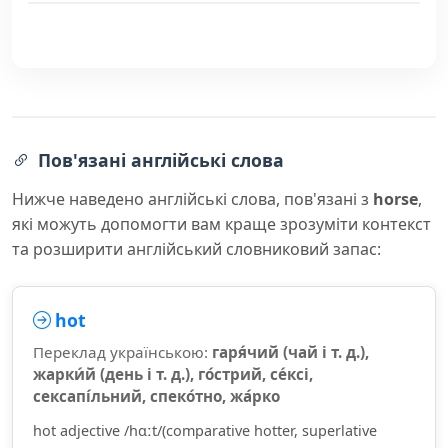
Пов'язані англійські слова
Нижче наведено англійські слова, пов'язані з
horse
,
які можуть допомогти вам краще зрозуміти контекст
та розширити англійський словниковий запас:
hot
Переклад українською:
гаря́чий (чай і т. д.),
жарки́й (день і т. д.), го́стрий, се́ксі,
сексапі́льний, спеко́тно, жа́рко
hot adjective /hɑːt/(comparative hotter, superlative