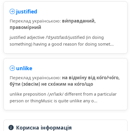
justified
Переклад українською:
ви́правданий,
правомі́рний
justified adjective /ˈdʒʌstɪfaɪd/justified (in doing
something) having a good reason for doing somet...
unlike
Переклад українською:
на відмі́ну від ко́го/чо́го,
бу́ти (зо́всім) не схо́жим на ко́го/що
unlike preposition /ˌʌnˈlaɪk/ different from a particular
person or thingMusic is quite unlike any o...
Корисна інформація