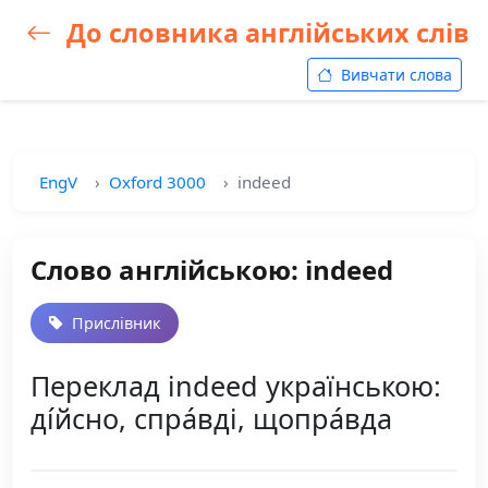
До словника англійських слів
Вивчати слова
EngV
Oxford 3000
indeed
Слово англійською: indeed
Прислівник
Переклад indeed українською:
ді́йсно, спра́вді, щопра́вда