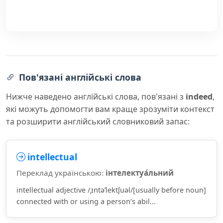
Пов'язані англійські слова
Нижче наведено англійські слова, пов'язані з
indeed
,
які можуть допомогти вам краще зрозуміти контекст
та розширити англійський словниковий запас:
intellectual
Переклад українською:
інтелектуа́льний
intellectual adjective /ˌɪntəˈlektʃuəl/[usually before noun]
connected with or using a person’s abil...