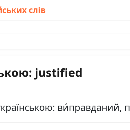
ських слів
кою: justified
 українською: ви́правданий, 