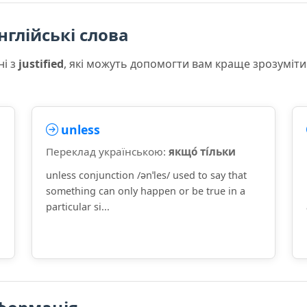
нглійські слова
ні з
justified
, які можуть допомогти вам краще зрозуміти
unless
Переклад українською:
якщо́ ті́льки
unless conjunction /ənˈles/ used to say that
something can only happen or be true in a
particular si...