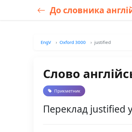
До словника англій
EngV
Oxford 3000
justified
Слово англійсь
Прикметник
Переклад justified