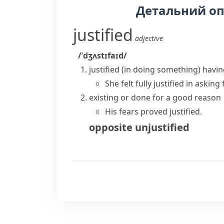
Детальний о
justified
adjective
/ˈdʒʌstɪfaɪd/
justified (in doing something)
havin
She felt fully justified in askin
existing or done for a good reason
His fears proved justified.
opposite
unjustified