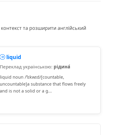
 контекст та розширити англійський
liquid
Переклад українською:
рідина́
liquid noun /ˈlɪkwɪd/[countable,
uncountable]a substance that flows freely
and is not a solid or a g...