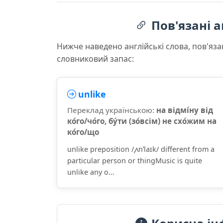
Пов'язані а
Нижче наведено англійські слова, пов'яза
словниковий запас:
unlike
Переклад українською:
на відмі́ну від
ко́го/чо́го, бу́ти (зо́всім) не схо́жим на
ко́го/що
unlike preposition /ˌʌnˈlaɪk/ different from a
particular person or thingMusic is quite
unlike any o...