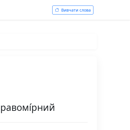
Вивчати слова
правомі́рний