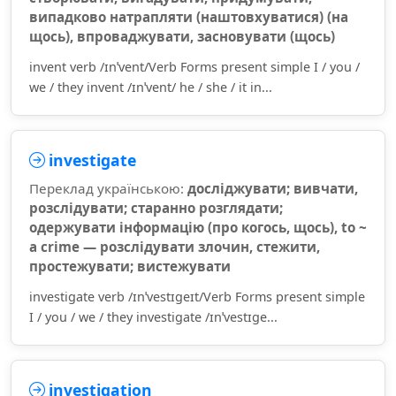
випадково натрапляти (наштовхуватися) (на
щось), впроваджувати, засновувати (щось)
invent verb /ɪnˈvent/Verb Forms present simple I / you /
we / they invent /ɪnˈvent/ he / she / it in...
investigate
Переклад українською:
досліджувати; вивчати,
розслідувати; старанно розглядати;
одержувати інформацію (про когось, щось), to ~
a crime — розслідувати злочин, стежити,
простежувати; вистежувати
investigate verb /ɪnˈvestɪɡeɪt/Verb Forms present simple
I / you / we / they investigate /ɪnˈvestɪɡe...
investigation