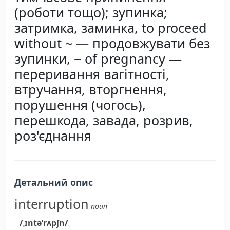
(роботи тощо); зупинка;
затримка, заминка, to proceed
without ~ — продовжувати без
зупинки, ~ of pregnancy —
переривання вагітності,
втручання, вторгнення,
порушення (чогось),
перешкода, завада, розрив,
роз'єднання
Детальний опис
interruption
noun
/ˌɪntəˈrʌpʃn/