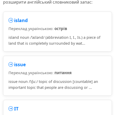
розширити англійський словниковий запас:
island
Переклад українською:
острів
island noun /ˈaɪlənd/ (abbreviation I, I., Is.) a piece of
land that is completely surrounded by wat...
issue
Переклад українською:
питання
issue noun /ˈɪʃuː/ topic of discussion [countable] an
important topic that people are discussing or ...
IT