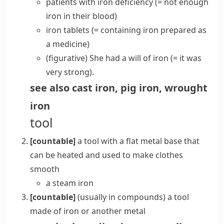
patients with
iron deficiency
(= not enough
iron in their blood)
iron tablets
(= containing iron prepared as
a medicine)
(figurative)
She had a will of iron
(= it was
very strong)
.
see also
cast iron
,
pig iron
,
wrought
iron
tool
[countable]
a tool with a flat metal base that
can be heated and used to make clothes
smooth
a steam iron
[countable]
(
usually in compounds
)
a tool
made of
iron
or another metal