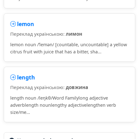
lemon
Переклад українською:
лимон
lemon noun /ˈlemən/ [countable, uncountable] a yellow
citrus fruit with juice that has a bitter, sha...
length
Переклад українською:
довжина
length noun /leŋkθ/Word Familylong adjective
adverblength nounlengthy adjectivelengthen verb
size/me...