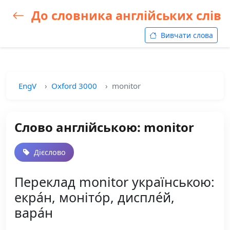
До словника англійських слів
Вивчати слова
EngV
Oxford 3000
monitor
Слово англійською: monitor
Дієслово
Переклад monitor українською:
екра́н, моніто́р, диспле́й,
вара́н