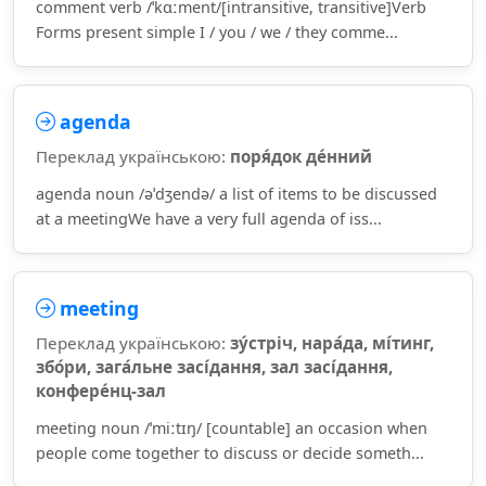
comment verb /ˈkɑːment/[intransitive, transitive]Verb
Forms present simple I / you / we / they comme...
agenda
Переклад українською:
поря́док де́нний
agenda noun /əˈdʒendə/ a list of items to be discussed
at a meetingWe have a very full agenda of iss...
meeting
Переклад українською:
зу́стріч, нара́да, мі́тинг,
збо́ри, зага́льне засі́дання, зал засі́дання,
конфере́нц-зал
meeting noun /ˈmiːtɪŋ/ [countable] an occasion when
people come together to discuss or decide someth...