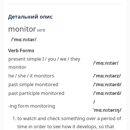
Детальний опис
monitor
verb
/ˈmɑːnɪtər/
Verb Forms
present simple I / you / we / they
/ˈmɑːnɪtər/
monitor
he / she / it
monitors
/ˈmɑːnɪtərz/
past simple
monitored
/ˈmɑːnɪtərd/
past participle
monitored
/ˈmɑːnɪtərd/
/
-ing form
monitoring
ˈmɑːnɪtərɪŋ/
to watch and check something over a period of
time in order to see how it develops, so that