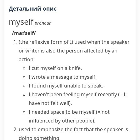
Детальний опис
myself
pronoun
/maɪˈself/
(
the reflexive form of
I
)
used when the speaker
or writer is also the person affected by an
action
I cut myself on a knife.
I wrote a message to myself.
I found myself unable to speak.
I haven't been feeling myself recently
(= I
have not felt well)
.
I needed space to be myself
(= not
influenced by other people)
.
used to emphasize the fact that the speaker is
doing something