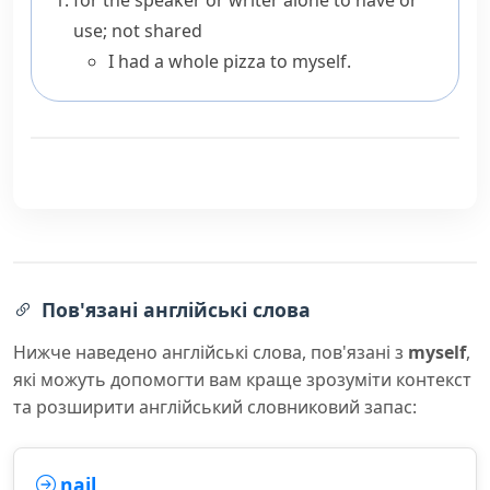
for the speaker or writer alone to have or
use; not shared
I had a whole pizza to myself.
Пов'язані англійські слова
Нижче наведено англійські слова, пов'язані з
myself
,
які можуть допомогти вам краще зрозуміти контекст
та розширити англійський словниковий запас:
nail