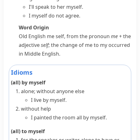
I'll speak to her myself.
I myself do not agree.
Word Origin
Old English
me self
, from the pronoun
me
+ the
adjective
self
; the change of
me
to
my
occurred
in Middle English.
Idioms
(all) by myself
alone; without anyone else
I live by myself.
without help
I painted the room all by myself.
(all) to myself