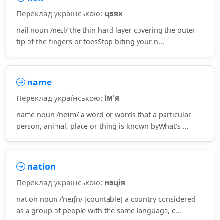
Переклад українською:
цвях
nail noun /neɪl/ the thin hard layer covering the outer
tip of the fingers or toesStop biting your n...
name
Переклад українською:
ім'я
name noun /neɪm/ a word or words that a particular
person, animal, place or thing is known byWhat's ...
nation
Переклад українською:
нація
nation noun /ˈneɪʃn/ [countable] a country considered
as a group of people with the same language, c...