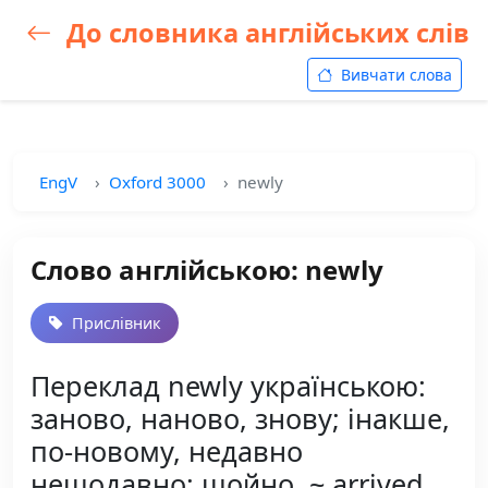
До словника англійських слів
Вивчати слова
EngV
Oxford 3000
newly
Слово англійською: newly
Прислівник
Переклад newly українською:
заново, наново, знову; інакше,
по-новому, недавно
нещодавно; щойно, ~ arrived