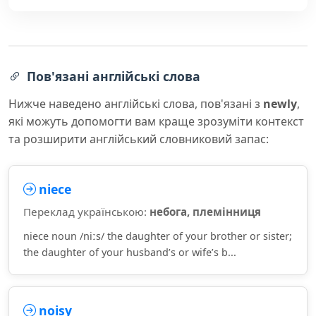
Пов'язані англійські слова
Нижче наведено англійські слова, пов'язані з
newly
,
які можуть допомогти вам краще зрозуміти контекст
та розширити англійський словниковий запас:
niece
Переклад українською:
небога, племінниця
niece noun /niːs/ the daughter of your brother or sister;
the daughter of your husband’s or wife’s b...
noisy