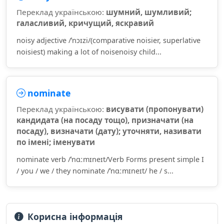
Переклад українською:
шумний, шумливий;
галасливий, кричущий, яскравий
noisy adjective /ˈnɔɪzi/(comparative noisier, superlative
noisiest) making a lot of noisenoisy child...
nominate
Переклад українською:
висувати (пропонувати)
кандидата (на посаду тощо), призначати (на
посаду), визначати (дату); уточняти, називати
по імені; іменувати
nominate verb /ˈnɑːmɪneɪt/Verb Forms present simple I
/ you / we / they nominate /ˈnɑːmɪneɪt/ he / s...
Корисна інформація