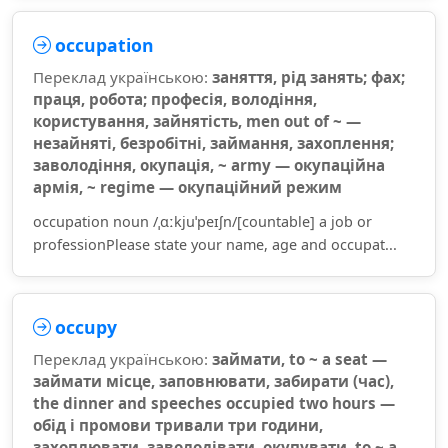
occupation
Переклад українською:
заняття, рід занять; фах;
праця, робота; професія, володіння,
користування, зайнятість, men out of ~ —
незайняті, безробітні, займання, захоплення;
заволодіння, окупація, ~ army — окупаційна
армія, ~ regime — окупаційний режим
occupation noun /ˌɑːkjuˈpeɪʃn/[countable] a job or
professionPlease state your name, age and occupat...
occupy
Переклад українською:
займати, to ~ a seat —
займати місце, заповнювати, забирати (час),
the dinner and speeches occupied two hours —
обід і промови тривали три години,
захоплювати, заволодівати, окупувати, to ~ a