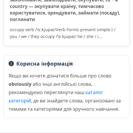
country — окупувати країну, тимчасово
користуватися, орендувати, займати (посаду),
поглинати
occupy verb /ˈɑːkjupaɪ/Verb Forms present simple I /
you / we / they occupy /ˈɑːkjupaɪ/ he / she / i...
Корисна інформація
Якщо ви хочете дізнатися більше про слово
obviously
або інші англійські слова,
рекомендуємо переглянути наш
каталог
категорій
, де ви знайдете слова, організовані за
темами та категоріями для зручного навчання.