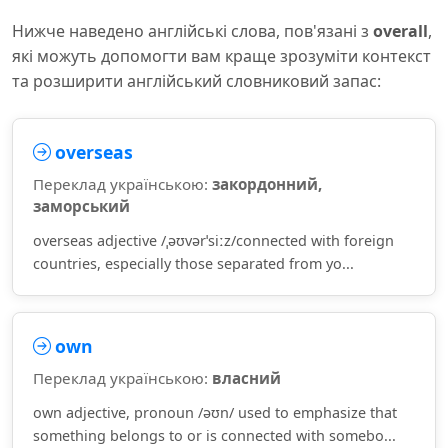
Нижче наведено англійські слова, пов'язані з
overall
,
які можуть допомогти вам краще зрозуміти контекст
та розширити англійський словниковий запас:
overseas
Переклад українською:
закордонний,
заморський
overseas adjective /ˌəʊvərˈsiːz/connected with foreign
countries, especially those separated from yo...
own
Переклад українською:
власний
own adjective, pronoun /əʊn/ used to emphasize that
something belongs to or is connected with somebo...