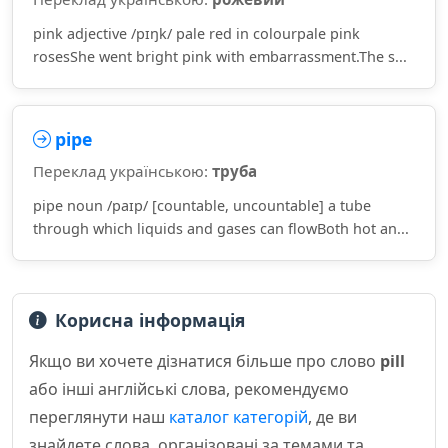
pink adjective /pɪŋk/ pale red in colourpale pink
rosesShe went bright pink with embarrassment.The s...
pipe
Переклад українською:
труба
pipe noun /paɪp/ [countable, uncountable] a tube
through which liquids and gases can flowBoth hot an...
Корисна інформація
Якщо ви хочете дізнатися більше про слово
pill
або інші англійські слова, рекомендуємо
переглянути наш
каталог категорій
, де ви
знайдете слова, організовані за темами та