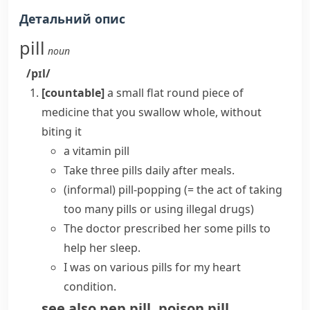
Детальний опис
pill
noun
/pɪl/
[countable]
a small flat round piece of
medicine that you
swallow
whole, without
biting it
a vitamin pill
Take three pills daily after meals.
(informal)
pill-popping
(= the act of taking
too many pills or using illegal drugs)
The doctor prescribed her some pills to
help her sleep.
I was on various pills for my heart
condition.
see also
pep pill
,
poison pill
,