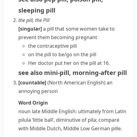
sleeping pill
the pill
,
the Pill
[singular]
a
pill
that some women take to
prevent them becoming pregnant
the contraceptive pill
on the pill
to be/go on the pill
Her doctor put her on the pill at 16.
see also
mini-pill
,
morning-after pill
[countable]
(North American English)
an
annoying person
Word Origin
noun
late Middle English: ultimately from Latin
pilula
‘little ball’, diminutive of
pila
; compare
with Middle Dutch, Middle Low German
pille
.