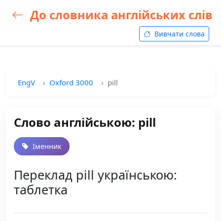
До словника англійських слів
Вивчати слова
EngV
Oxford 3000
pill
Слово англійською: pill
Іменник
Переклад pill українською:
таблетка