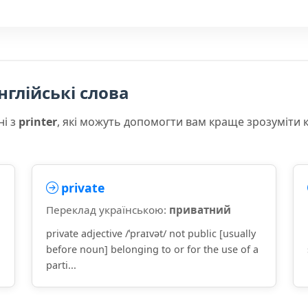
нглійські слова
ні з
printer
, які можуть допомогти вам краще зрозуміти 
private
Переклад українською:
приватний
private adjective /ˈpraɪvət/ not public [usually
before noun] belonging to or for the use of a
parti...