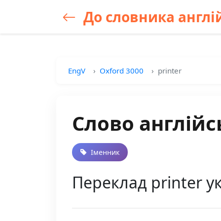
До словника англій
EngV
Oxford 3000
printer
Слово англійс
Іменник
Переклад printer у