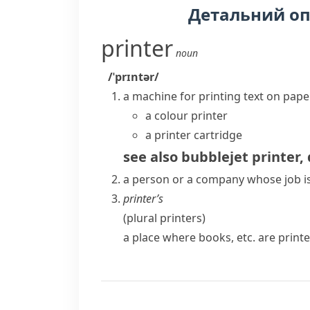
Детальний о
printer
noun
/ˈprɪntər/
a machine for printing text on pape
a colour printer
a printer cartridge
see also
bubblejet printer
,
a person or a company whose job is 
printer’s
(plural
printers
)
a place where books, etc. are print