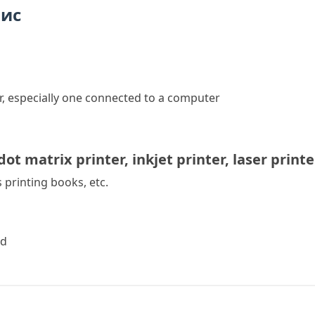
пис
r, especially one connected to a computer
dot matrix printer
,
inkjet printer
,
laser printe
printing books, etc.
ed