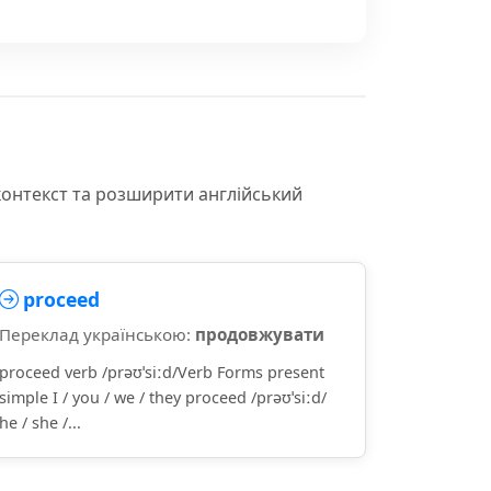
контекст та розширити англійський
proceed
Переклад українською:
продовжувати
proceed verb /prəʊˈsiːd/Verb Forms present
simple I / you / we / they proceed /prəʊˈsiːd/
he / she /...