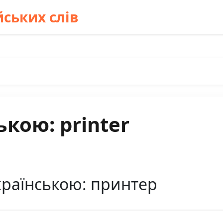
ських слів
ькою: printer
країнською: принтер