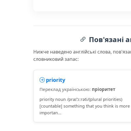
Пов'язані а
Нижче наведено англійські слова, пов'яза
словниковий запас:
priority
Переклад українською:
пріоритет
priority noun /praɪˈɔːrəti/(plural priorities)
[countable] something that you think is more
importan...