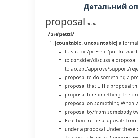
Детальний о
proposal
noun
/prəˈpəʊzl/
[countable, uncountable]
a formal
to
submit/present/put forward
to
consider/discuss a proposal
to
accept/approve/support/reje
proposal to do something
a pr
proposal that…
His proposal th
proposal for something
The pr
proposal on something
When wi
proposal by/from somebody
tw
Reaction to the proposals fro
under a proposal
Under these p
The Republicans in Congress wil