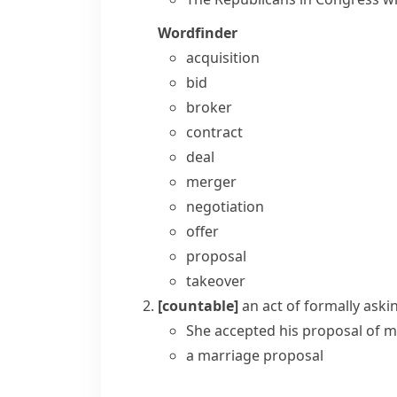
Wordfinder
acquisition
bid
broker
contract
deal
merger
negotiation
offer
proposal
takeover
[countable]
an act of formally ask
She accepted his
proposal of m
a
marriage proposal