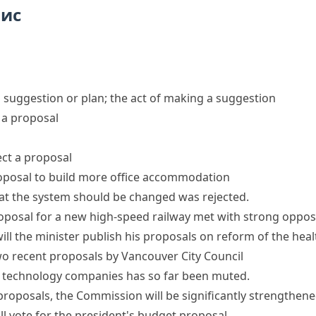
пис
 suggestion or plan; the act of making a suggestion
 a proposal
ct a proposal
oposal to build more office accommodation
at the system should be changed was rejected.
oposal for a new high-speed railway met with strong opposi
ll the minister publish his proposals on reform of the heal
o recent proposals by Vancouver City Council
m technology companies has so far been muted.
roposals, the Commission will be significantly strengthene
l vote for the president's
budget proposal
.