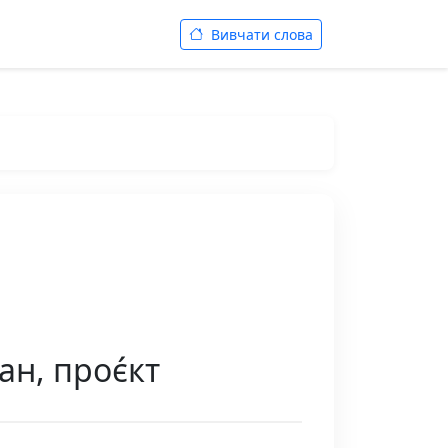
Вивчати слова
ан, проє́кт