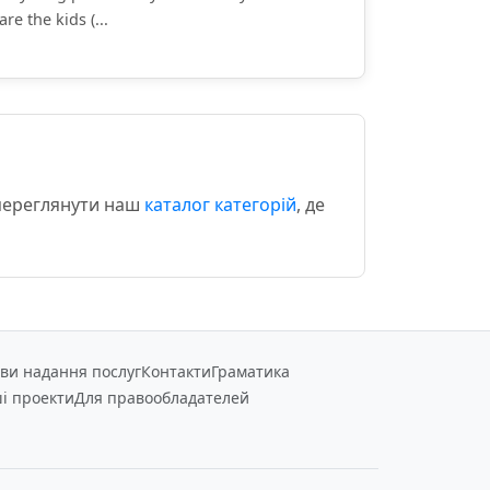
are the kids (...
 переглянути наш
каталог категорій
, де
ви надання послуг
Контакти
Граматика
і проекти
Для правообладателей