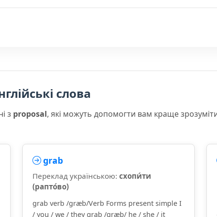
нглійські слова
ні з
proposal
, які можуть допомогти вам краще зрозуміт
grab
Переклад українською:
схопи́ти
(рапто́во)
grab verb /ɡræb/Verb Forms present simple I
/ you / we / they grab /ɡræb/ he / she / it