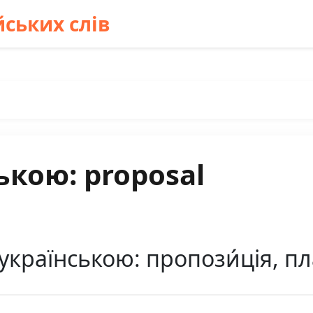
ських слів
ькою: proposal
українською: пропози́ція, пл