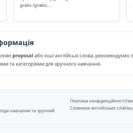
grabs /ɡræbz...
формація
слово
proposal
або інші англійські слова, рекомендуємо
мами та категоріями для зручного навчання.
Політика конфіденційності
Умо
Словники англійських слів
Наш
етоди навчання та зручний