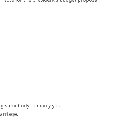
ing somebody to marry you
arriage
.