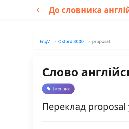
До словника англій
EngV
Oxford 3000
proposal
Слово англійс
Іменник
Переклад proposal 