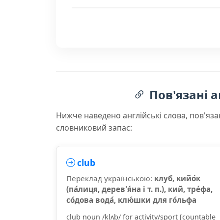
Пов'язані а
Нижче наведено англійські слова, пов'яза
словниковий запас:
club
Переклад українською:
клуб, кийо́к
(па́лиця, дерев'я́на і т. п.), кий, тре́фа,
со́дова вода́, клю́шки для го́льфа
club noun /klʌb/ for activity/sport [countable