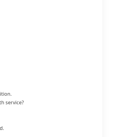
tion.
th service?
d.