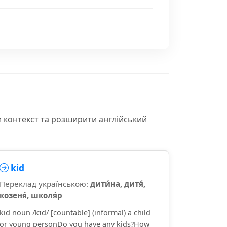
и контекст та розширити англійський
kid
Переклад українською:
дити́на, дитя́,
козеня́, школя́р
kid noun /kɪd/ [countable] (informal) a child
or young personDo you have any kids?How