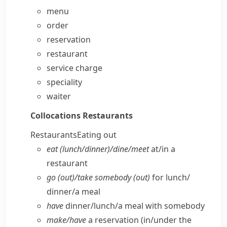
menu
order
reservation
restaurant
service charge
speciality
waiter
Collocations
Restaurants
Restaurants
Eating out
eat (lunch/​dinner)/dine/​meet
at/​in a
restaurant
go (out)/take somebody (out)
for lunch/​
dinner/​a meal
have
dinner/​lunch/​a meal with somebody
make/​have
a reservation (in/​under the