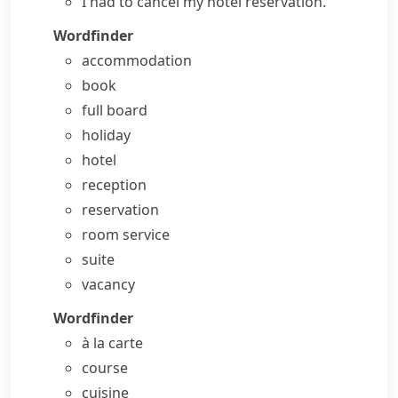
I had to cancel my hotel reservation.
Wordfinder
accommodation
book
full board
holiday
hotel
reception
reservation
room service
suite
vacancy
Wordfinder
à la carte
course
cuisine