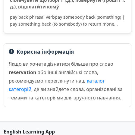
сплачува́ти що (борг і т.д.), поверну́ти (гро́ші і т.
д.), відплати́ти кому́
pay back phrasal verbpay somebody back (something) |
pay something back (to somebody) to return mone...
Корисна інформація
Якщо ви хочете дізнатися більше про слово
reservation
або інші англійські слова,
рекомендуємо переглянути наш
каталог
категорій
, де ви знайдете слова, організовані за
темами та категоріями для зручного навчання.
English Learning App