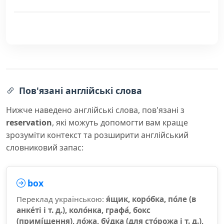
Пов'язані англійські слова
Нижче наведено англійські слова, пов'язані з
reservation
, які можуть допомогти вам краще
зрозуміти контекст та розширити англійський
словниковий запас:
box
Переклад українською:
я́щик, коро́бка, по́ле (в
анке́ті і т. д.), коло́нка, графа́, бокс
(примі́щення), ло́жа, бу́дка (для сто́рожа і т. д.),