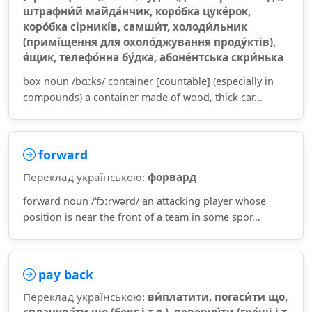
штрафни́й майда́нчик, коро́бка цуке́рок,
коро́бка сірникі́в, самши́т, холоди́льник
(примі́щення для охоло́джування проду́ктів),
я́щик, телефо́нна бу́дка, абоне́нтська скри́нька
box noun /bɑːks/ container [countable] (especially in
compounds) a container made of wood, thick car...
forward
Переклад українською:
форвард
forward noun /ˈfɔːrwərd/ an attacking player whose
position is near the front of a team in some spor...
pay back
Переклад українською:
ви́платити, погаси́ти що,