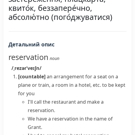
квито́к, беззапере́чно,
абсолю́тно (пого́джуватися)
Детальний опис
reservation
noun
/ˌrezərˈveɪʃn/
[countable]
an arrangement for a seat on a
plane or train, a room in a hotel, etc. to be kept
for you
I'll call the restaurant and
make a
reservation
.
We have a reservation in the name of
Grant.