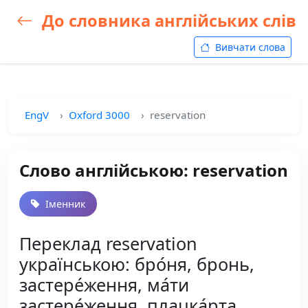
До словника англійських слів
Вивчати слова
EngV
Oxford 3000
reservation
Слово англійською: reservation
Іменник
Переклад reservation
українською: бро́ня, бронь,
застере́ження, ма́ти
застере́ження, плацка́рта,