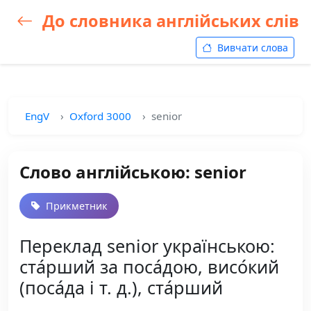
До словника англійських слів
Вивчати слова
EngV
Oxford 3000
senior
Слово англійською: senior
Прикметник
Переклад senior українською:
ста́рший за поса́дою, висо́кий
(поса́да і т. д.), ста́рший