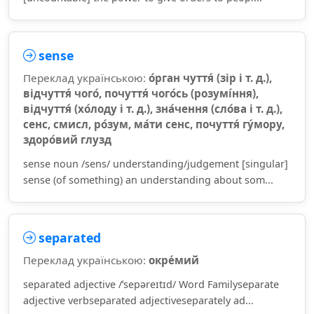
sense
Переклад українською:
о́рган чуття́ (зір і т. д.),
відчуття́ чого́, почуття́ чого́сь (розумі́ння),
відчуття́ (хо́лоду і т. д.), зна́чення (сло́ва і т. д.),
сенс, смисл, ро́зум, ма́ти сенс, почуття́ гу́мору,
здоро́вий глузд
sense noun /sens/ understanding/judgement [singular]
sense (of something) an understanding about som...
separated
Переклад українською:
окре́мий
separated adjective /ˈsepəreɪtɪd/ Word Familyseparate
adjective verbseparated adjectiveseparately ad...