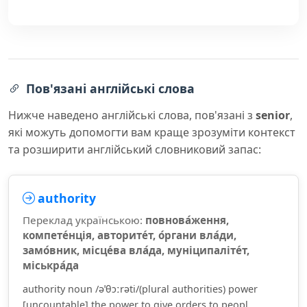
Пов'язані англійські слова
Нижче наведено англійські слова, пов'язані з
senior
,
які можуть допомогти вам краще зрозуміти контекст
та розширити англійський словниковий запас:
authority
Переклад українською:
повнова́ження,
компете́нція, авторите́т, о́ргани вла́ди,
замо́вник, місце́ва вла́да, муніципаліте́т,
міськра́да
authority noun /əˈθɔːrəti/(plural authorities) power
[uncountable] the power to give orders to peopl...