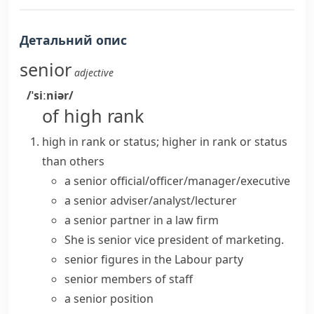
Детальний опис
senior
adjective
/ˈsiːniər/
of high rank
high in rank or status; higher in rank or status
than others
a
senior official/officer/manager/executive
a
senior adviser/analyst/lecturer
a
senior partner
in a law firm
She is
senior vice president
of marketing.
senior figures
in the Labour party
senior members
of staff
a
senior position