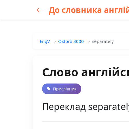
До словника англій
EngV
Oxford 3000
separately
Слово англійс
Прислівник
Переклад separatel