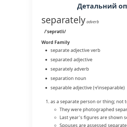
Детальний о
separately
adverb
/ˈseprətli/
Word Family
separate
adjective
verb
separated
adjective
separately
adverb
separation
noun
separable
adjective
(≠ inseparable)
as a separate person or thing; not 
They were photographed separa
Last year's figures are shown s
Spouses are assessed separately