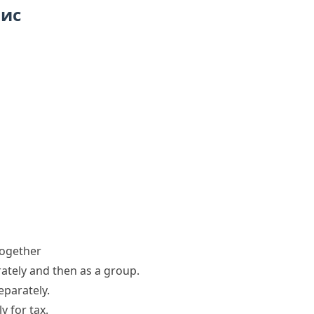
пис
together
tely and then as a group.
eparately.
 for tax.