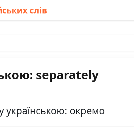
ських слів
ькою: separately
y українською: окремо