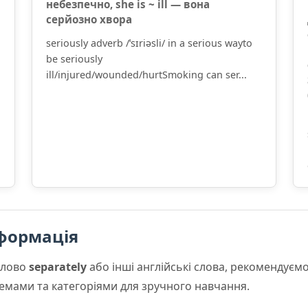
небезпечно, she is ~ ill — вона
серйозно хвора
seriously adverb /ˈsɪriəsli/ in a serious wayto
be seriously
ill/injured/wounded/hurtSmoking can ser...
формація
слово
separately
або інші англійські слова, рекомендує
 темами та категоріями для зручного навчання.