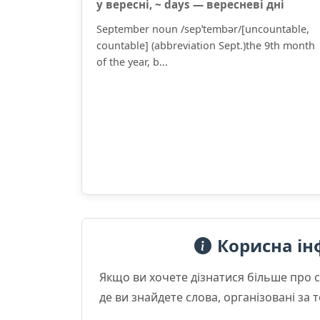
у вересні, ~ days — вересневі дні
September noun /sepˈtembər/[uncountable,
countable] (abbreviation Sept.)the 9th month
of the year, b...
Корисна ін
Якщо ви хочете дізнатися більше про 
де ви знайдете слова, організовані за