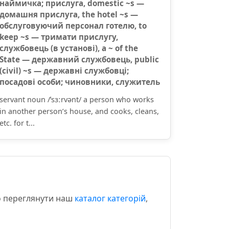
наймичка; прислуга, domestic ~s —
домашня прислуга, the hotel ~s —
обслуговуючий персонал готелю, to
keep ~s — тримати прислугу,
службовець (в установі), a ~ of the
State — державний службовець, public
(civil) ~s — державні службовці;
посадові особи; чиновники, служитель
servant noun /ˈsɜːrvənt/ a person who works
in another person’s house, and cooks, cleans,
etc. for t...
мо переглянути наш
каталог категорій
,