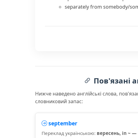
separately from somebody/so
Пов'язані а
Нижче наведено англійські слова, пов'яза
словниковий запас:
september
Переклад українською:
вересень, in ~ —