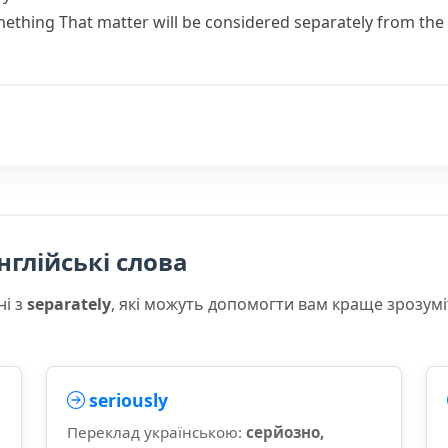
mething
That matter will be considered separately from th
нглійські слова
ні з
separately
, які можуть допомогти вам краще зрозум
seriously
Переклад українською:
серйозно,