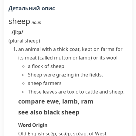
Детальний опис
sheep
noun
/ʃiːp/
(plural
sheep
)
an animal with a thick coat, kept on farms for
its meat (called
mutton
or
lamb
) or its wool
a flock of sheep
Sheep were grazing in the fields.
sheep farmers
These leaves are toxic to cattle and sheep.
compare
ewe
,
lamb
,
ram
see also
black sheep
Word Origin
Old English
scēp
,
scǣp
,
scēap
, of West