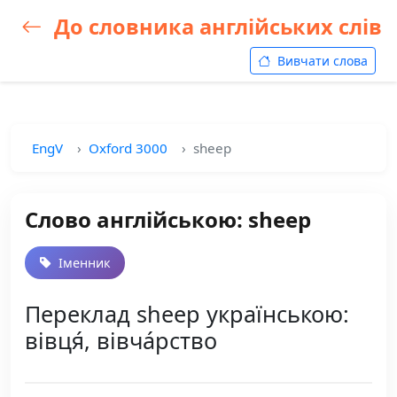
До словника англійських слів
Вивчати слова
EngV
Oxford 3000
sheep
Слово англійською: sheep
Іменник
Переклад sheep українською:
вівця́, вівча́рство