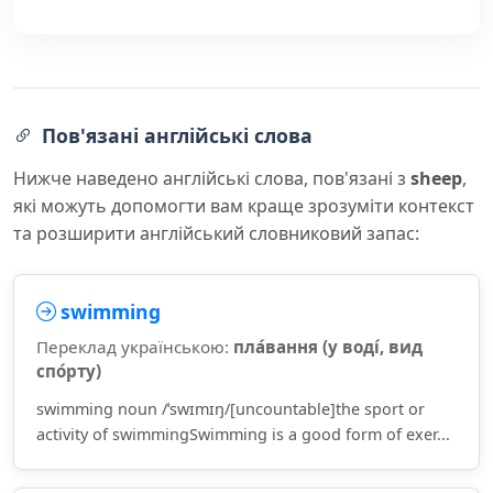
Пов'язані англійські слова
Нижче наведено англійські слова, пов'язані з
sheep
,
які можуть допомогти вам краще зрозуміти контекст
та розширити англійський словниковий запас:
swimming
Переклад українською:
пла́вання (у воді́, вид
спо́рту)
swimming noun /ˈswɪmɪŋ/[uncountable]the sport or
activity of swimmingSwimming is a good form of exer...