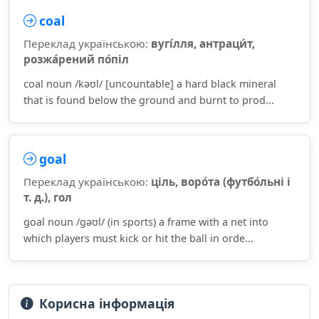
coal
Переклад українською:
вугі́лля, антраци́т,
розжа́рений по́піл
coal noun /kəʊl/ [uncountable] a hard black mineral
that is found below the ground and burnt to prod...
goal
Переклад українською:
ціль, воро́та (футбо́льні і
т. д.), гол
goal noun /ɡəʊl/ (in sports) a frame with a net into
which players must kick or hit the ball in orde...
Корисна інформація