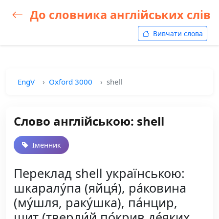
До словника англійських слів
Вивчати слова
EngV
Oxford 3000
shell
Слово англійською: shell
Іменник
Переклад shell українською:
шкаралу́па (яйця́), ра́ковина
(му́шля, раку́шка), па́нцир,
щит (тверди́й по́крив де́яких