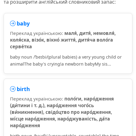
та розширити англійський словниковий запас:
baby
Переклад українською:
маля́, дитя́, немовля́,
коля́ска, візо́к, вікно́ життя́, дитя́ча воло́га
серве́тка
baby noun /ˈbeɪbi/(plural babies) a very young child or
animalThe baby's crying!a newborn babyMy sis...
birth
Переклад українською:
поло́ги, наро́дження
(ди́тини і т. д.), наро́дження чого́сь
(ви́никнення), свідо́цтво про наро́дження,
мі́сце наро́дження, наро́джуваність, да́та
наро́дження
birth noun /bɜːrθ/ [uncountable, countable] the time