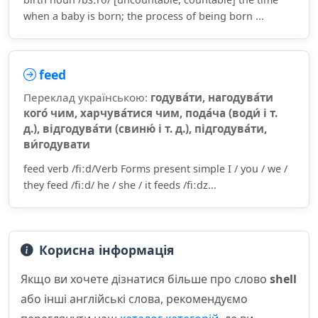
when a baby is born; the process of being born ...
feed
Переклад українською:
годува́ти, нагодува́ти
кого́ чим, харчува́тися чим, пода́ча (води́ і т.
д.), відгодува́ти (свиню́ і т. д.), підгодува́ти,
ви́годувати
feed verb /fiːd/Verb Forms present simple I / you / we /
they feed /fiːd/ he / she / it feeds /fiːdz...
Корисна інформація
Якщо ви хочете дізнатися більше про слово
shell
або інші англійські слова, рекомендуємо