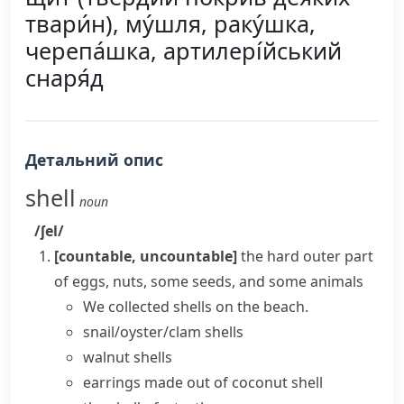
твари́н), му́шля, раку́шка,
черепа́шка, артилері́йський
снаря́д
Детальний опис
shell
noun
/ʃel/
[countable, uncountable]
the hard outer part
of eggs, nuts, some seeds, and some animals
We collected shells on the beach.
snail/oyster/clam shells
walnut shells
earrings made out of coconut shell