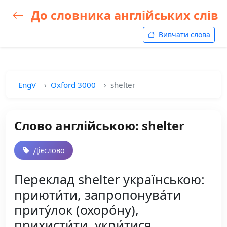
До словника англійських слів
Вивчати слова
EngV
Oxford 3000
shelter
Слово англійською: shelter
Дієслово
Переклад shelter українською:
приюти́ти, запропонува́ти
приту́лок (охоро́ну),
прихисти́ти, укри́тися