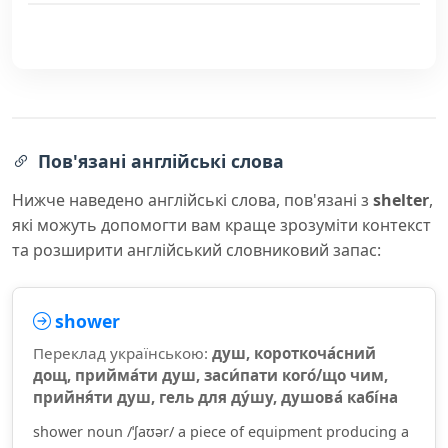
Пов'язані англійські слова
Нижче наведено англійські слова, пов'язані з
shelter
,
які можуть допомогти вам краще зрозуміти контекст
та розширити англійський словниковий запас:
shower
Переклад українською:
душ, короткоча́сний
дощ, прийма́ти душ, заси́пати кого́/що чим,
прийня́ти душ, гель для ду́шу, душова́ кабі́на
shower noun /ˈʃaʊər/ a piece of equipment producing a