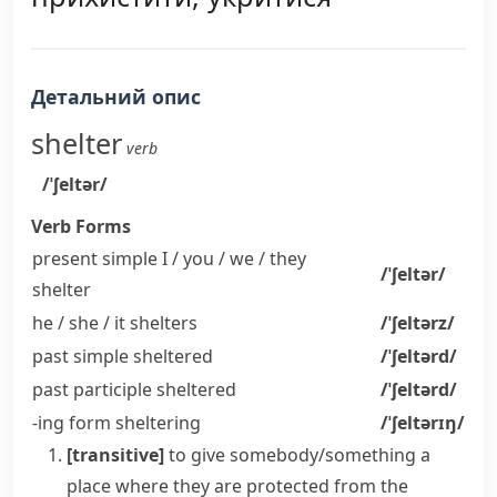
Детальний опис
shelter
verb
/ˈʃeltər/
Verb Forms
present simple I / you / we / they
/ˈʃeltər/
shelter
he / she / it
shelters
/ˈʃeltərz/
past simple
sheltered
/ˈʃeltərd/
past participle
sheltered
/ˈʃeltərd/
-ing form
sheltering
/ˈʃeltərɪŋ/
[transitive]
to give somebody/something a
place where they are protected from the