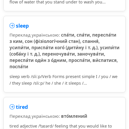
flow of water that you stand under to wash you...
sleep
Переклад українською:
спа́ти, спа́ти, переспа́ти
з ким, сон (фізіологі́чний стан), спання́,
усипи́ти, приспа́ти кого́ (дити́ну і т. д.), усипи́ти
(соба́ку і т. д.), переночува́ти, заночува́ти,
переспа́ти оди́н з о́дним, проспа́ти, ви́спатися,
поспа́ти
sleep verb /sliːp/Verb Forms present simple I / you / we
/ they sleep /sliːp/ he / she / it sleeps /...
tired
Переклад українською:
вто́млений
tired adjective /ˈtaɪərd/ feeling that you would like to