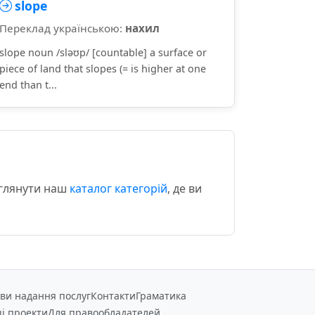
slope
Переклад українською:
нахил
slope noun /sləʊp/ [countable] a surface or
piece of land that slopes (= is higher at one
end than t...
еглянути наш
каталог категорій
, де ви
ви надання послуг
Контакти
Граматика
і проекти
Для правообладателей