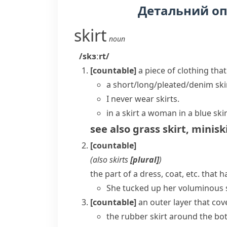
Детальний о
skirt
noun
/skɜːrt/
[countable]
a piece of clothing tha
a short/long/pleated/denim ski
I never
wear skirts
.
in a skirt
a woman in a blue ski
see also
grass skirt
,
minisk
[countable]
(also
skirts
[plural]
)
the part of a dress, coat, etc. that
She tucked up her voluminous s
[countable]
an outer layer that cov
the rubber skirt around the bo