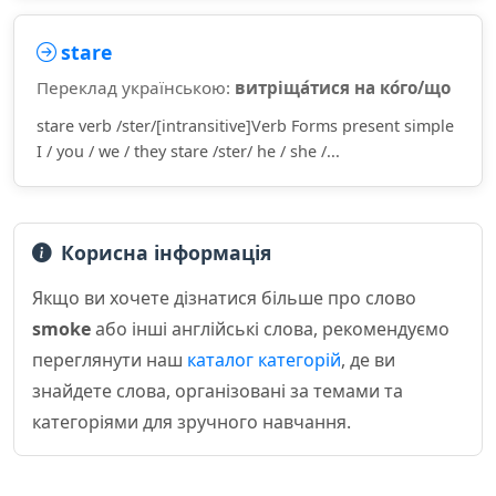
stare
Переклад українською:
витріща́тися на ко́го/що
stare verb /ster/[intransitive]Verb Forms present simple
I / you / we / they stare /ster/ he / she /...
Корисна інформація
Якщо ви хочете дізнатися більше про слово
smoke
або інші англійські слова, рекомендуємо
переглянути наш
каталог категорій
, де ви
знайдете слова, організовані за темами та
категоріями для зручного навчання.