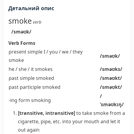
Детальний опис
smoke
verb
/sməʊk/
Verb Forms
present simple I / you / we / they
/sməʊk/
smoke
he / she / it
smokes
/sməʊks/
past simple
smoked
/sməʊkt/
past participle
smoked
/sməʊkt/
/
-ing form
smoking
ˈsməʊkɪŋ/
[transitive, intransitive]
to take smoke from a
cigarette, pipe, etc. into your mouth and let it
out again