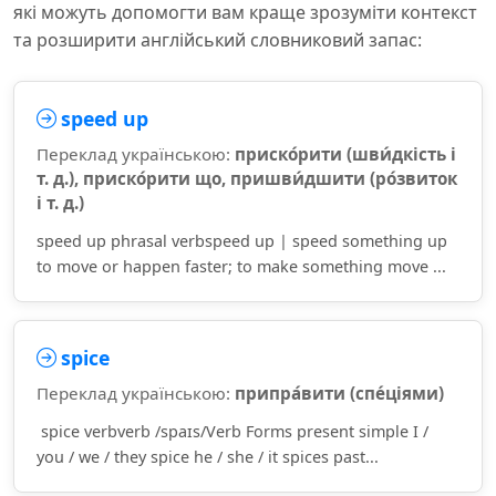
які можуть допомогти вам краще зрозуміти контекст
та розширити англійський словниковий запас:
speed up
Переклад українською:
приско́рити (шви́дкість і
т. д.), приско́рити що, пришви́дшити (ро́звиток
і т. д.)
speed up phrasal verbspeed up | speed something up
to move or happen faster; to make something move ...
spice
Переклад українською:
припра́вити (спе́ціями)
spice verbverb /spaɪs/Verb Forms present simple I /
you / we / they spice he / she / it spices past...