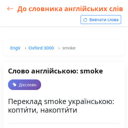
До словника англійських слів
Вивчати слова
EngV
Oxford 3000
smoke
Слово англійською: smoke
Дієслово
Переклад smoke українською:
копти́ти, накопти́ти