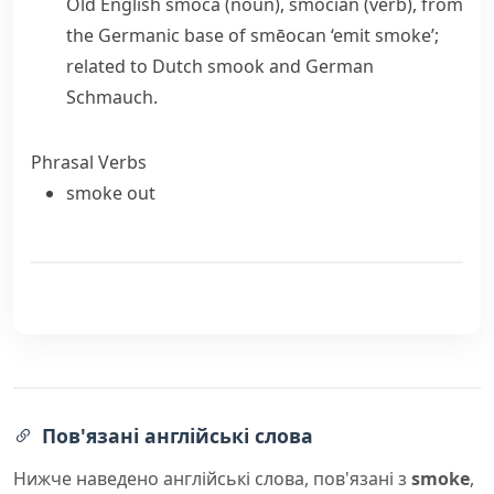
Old English
smoca
(noun),
smocian
(verb), from
the Germanic base of
smēocan
‘emit smoke’;
related to Dutch
smook
and German
Schmauch
.
Phrasal Verbs
smoke out
Пов'язані англійські слова
Нижче наведено англійські слова, пов'язані з
smoke
,