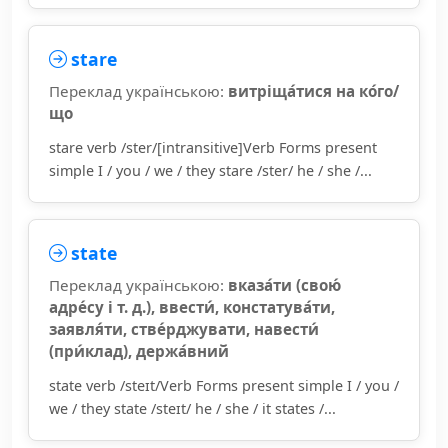
stare
Переклад українською:
витріща́тися на ко́го/
що
stare verb /ster/[intransitive]Verb Forms present
simple I / you / we / they stare /ster/ he / she /...
state
Переклад українською:
вказа́ти (свою́
адре́су і т. д.), ввести́, констатува́ти,
заявля́ти, стве́рджувати, навести́
(при́клад), держа́вний
state verb /steɪt/Verb Forms present simple I / you /
we / they state /steɪt/ he / she / it states /...