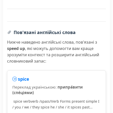
Пов'язані англійські слова
Нижче наведено англійські слова, пов'язані з
speed up
, які можуть допомогти вам краще
зрозуміти контекст та розширити англійський
словниковий запас:
spice
Переклад українською:
припра́вити
(спе́ціями)
spice verbverb /spaɪs/Verb Forms present simple I
/ you / we / they spice he / she / it spices past...