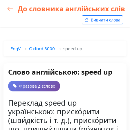
До словника англійських слів
Вивчати слова
EngV
Oxford 3000
speed up
Слово англійською: speed up
Фразове дієслово
Переклад speed up
українською: приско́рити
(шви́дкість і т. д.), приско́рити
що, пришви́дшити (ро́звиток і