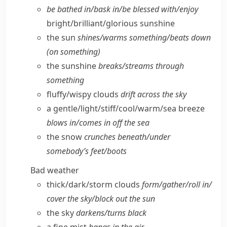
be bathed in/​bask in/​be blessed with/​enjoy
bright/​brilliant/​glorious sunshine
the sun
shines/​warms something/​beats down
(on something)
the sunshine
breaks/​streams through
something
fluffy/​wispy clouds
drift across the sky
a gentle/​light/​stiff/​cool/​warm/​sea breeze
blows in/​comes in off the sea
the snow
crunches beneath/​under
somebody’s feet/​boots
Bad weather
thick/​dark/​storm clouds
form/​gather/​roll in/​
cover the sky/​block out the sun
the sky
darkens/​turns black