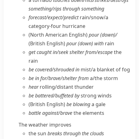
a tornado
touches down/​hits/​strikes/​destroys
something/​rips through something
forecast/​expect/​predict
rain/​snow/​a
category-four hurricane
(North American English)
pour (down)/
(British English)
pour (down) with
rain
get caught in/​seek shelter from/​escape
the
rain
be covered/​shrouded in
mist/​a blanket of fog
be in for/​brave/​shelter from
a/​the storm
hear
rolling/​distant thunder
be battered/​buffeted by
strong winds
(British English)
be blowing
a gale
battle against/​brave
the elements
The weather improves
the sun
breaks through the clouds