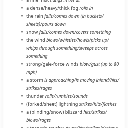
a fine mist
hangs in the air
a dense/​heavy/​thick fog
rolls in
the rain
falls/​comes down (in buckets/​
sheets)/pours down
snow
falls/​comes down/​covers something
the wind
blows/​whistles/​howls/​picks up/​
whips through something/​sweeps across
something
strong/​gale-force winds
blow/​gust (up to 80
mph)
a storm
is approaching/​is moving inland/​hits/​
strikes/​rages
thunder
rolls/​rumbles/​sounds
(forked/​sheet) lightning
strikes/​hits/​flashes
a (blinding/​snow) blizzard
hits/​strikes/​
blows/​rages