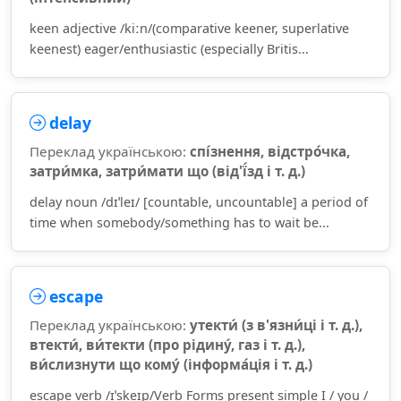
keen adjective /kiːn/(comparative keener, superlative
keenest) eager/enthusiastic (especially Britis...
delay
Переклад українською:
спі́знення, відстро́чка,
затри́мка, затри́мати що (від'ї́зд і т. д.)
delay noun /dɪˈleɪ/ [countable, uncountable] a period of
time when somebody/something has to wait be...
escape
Переклад українською:
утекти́ (з в'язни́ці і т. д.),
втекти́, ви́текти (про рідину́, газ і т. д.),
ви́слизнути що кому́ (інформа́ція і т. д.)
escape verb /ɪˈskeɪp/Verb Forms present simple I / you /