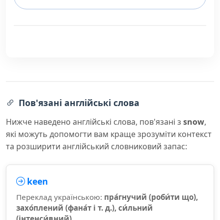
Пов'язані англійські слова
Нижче наведено англійські слова, пов'язані з
snow
,
які можуть допомогти вам краще зрозуміти контекст
та розширити англійський словниковий запас:
keen
Переклад українською:
пра́гнучий (роби́ти що),
захо́плений (фана́т і т. д.), си́льний
(інтенси́вний)