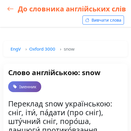
До словника англійських слів
Вивчати слова
EngV
Oxford 3000
snow
Слово англійською: snow
Іменник
Переклад snow українською:
сніг, іти́, па́дати (про сніг),
шту́чний сніг, поро́ша,
ланцюги́ протико́взання