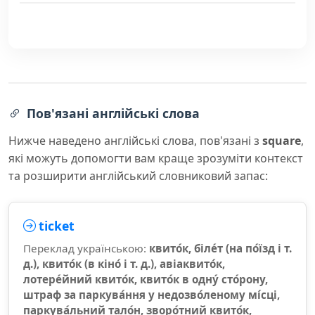
Пов'язані англійські слова
Нижче наведено англійські слова, пов'язані з
square
,
які можуть допомогти вам краще зрозуміти контекст
та розширити англійський словниковий запас:
ticket
Переклад українською:
квито́к, біле́т (на по́їзд і т.
д.), квито́к (в кіно́ і т. д.), авіаквито́к,
лотере́йний квито́к, квито́к в одну́ сто́рону,
штраф за паркува́ння у недозво́леному мі́сці,
паркува́льний тало́н, зворо́тний квито́к,