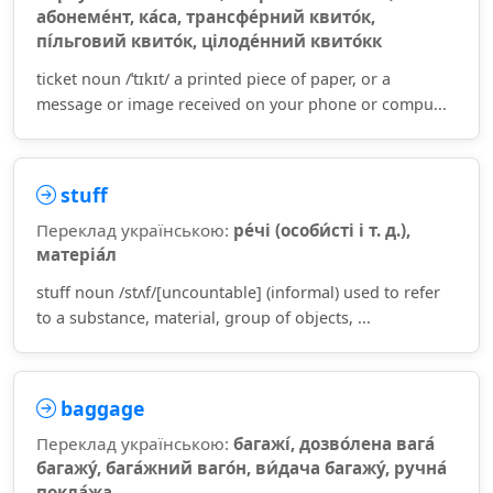
абонеме́нт, ка́са, трансфе́рний квито́к,
пі́льговий квито́к, цілоде́нний квито́кк
ticket noun /ˈtɪkɪt/ a printed piece of paper, or a
message or image received on your phone or compu...
stuff
Переклад українською:
ре́чі (особи́сті і т. д.),
матеріа́л
stuff noun /stʌf/[uncountable] (informal) used to refer
to a substance, material, group of objects, ...
baggage
Переклад українською:
багажі́, дозво́лена вага́
багажу́, бага́жний ваго́н, ви́дача багажу́, ручна́
покла́жа