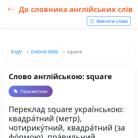
До словника англійських слів
Вивчати слова
EngV
Oxford 3000
square
Слово англійською: square
Прикметник
Переклад square українською:
квадра́тний (метр),
чотирику́тний, квадра́тний (за
фо́рмою), пра́вильний