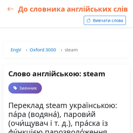
До словника англійських слів
Вивчати слова
EngV
Oxford 3000
steam
Слово англійською: steam
Іменник
Переклад steam українською:
па́ра (водяна́), парови́й
(очи́щувач і т. д.), пра́ска із
фу́нкцією парозволо́ження