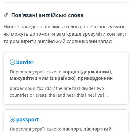
Пов'язані англійські слова
Нижче наведено англійські слова, пов'язані з
steam
,
які можуть допомогти вам краще зрозуміти контекст
та розширити англійський словниковий запас:
border
Переклад українською:
кордо́н (держа́вний),
межува́ти з чим (з краї́ною), прикордо́нник
border noun /ˈbɔːrdər/ the line that divides two
countries or areas; the land near this lineI live i...
passport
Переклад українською:
па́спорт, па́спортний