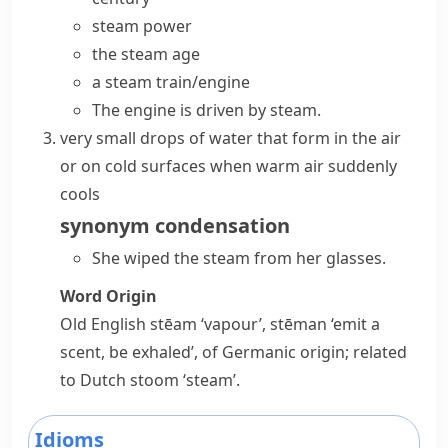
steam power
the steam age
a
steam train/engine
The engine is driven by steam.
very small drops of water that form in the air
or on cold surfaces when warm air suddenly
cools
synonym
condensation
She wiped the steam from her glasses.
Word Origin
Old English
stēam
‘vapour’,
stēman
‘emit a
scent, be exhaled’, of Germanic origin; related
to Dutch
stoom
‘steam’.
Idioms