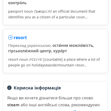
контро́ль
passport noun /ˈpæspɔːrt/ an official document that
identifies you as a citizen of a particular coun...
resort
Переклад українською:
оста́ння можли́вість,
гірськоли́жний центр, куро́рт
resort noun /rɪˈzɔːrt/ [countable] a place where a lot of
people go on holidayseaside/mountain resor...
Корисна інформація
Якщо ви хочете дізнатися більше про слово
steam
або інші англійські слова, рекомендуємо