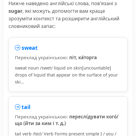
Нижче наведено англійські слова, пов'язані з
sugar
, які можуть допомогти вам краще
зрозуміти контекст та розширити англійський
словниковий запас:
sweat
Переклад українською:
піт, ка́торга
sweat noun /swet/ liquid on skin[uncountable]
drops of liquid that appear on the surface of your
ski...
tail
Переклад українською:
переслі́дувати кого́/
що (йти за ким і т. д.)
tail verb /teɪl/ Verb Forms present simple I / you /