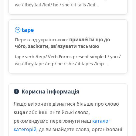
we / they tail /teɪl/ he / she / it tails /teɪl...
tape
Переклад українською:
прикле́їти що до
чо́го, засікати, зв'язувати тасьмою
tape verb /teɪp/ Verb Forms present simple I / you /
we / they tape /teɪp/ he / she / it tapes /teɪp...
Корисна інформація
Якщо ви хочете дізнатися більше про слово
sugar
або інші англійські слова,
рекомендуємо переглянути наш
каталог
категорій
, де ви знайдете слова, організовані