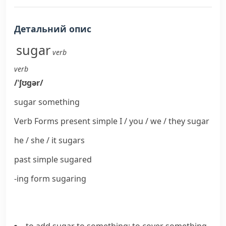
Детальний опис
sugar
verb
verb
/
ˈʃʊɡər
/
sugar
something
Verb Forms
present simple I / you / we / they
sugar
he / she / it
sugars
past simple
sugared
-ing form
sugaring