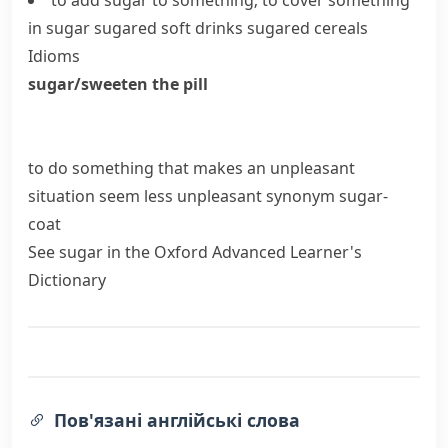
to add sugar to something; to cover something
in sugar
sugared soft drinks
sugared cereals
Idioms
sugar/sweeten the pill
to do something that makes an unpleasant
situation seem less unpleasant
synonym
sugar-
coat
See
sugar
in the Oxford Advanced Learner's
Dictionary
Пов'язані англійські слова